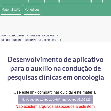
Ministério de Minas e Energia
Material UAB
Periódicos
Ministério da Ciência, Tecnologia, Inovações e Comunicações
Ministério do Meio Ambiente
PORTAL EDUCAPES
NOSSOS PARCEIROS
Ministério do Turismo
REPOSITORIO INSTITUCIONAL DA UTFPR - RIUT
Ministério do Desenvolvimento Regional
Desenvolvimento de aplicativo
Controladoria-Geral da União
para o auxílio na condução de
Ministério da Mulher, da Família e dos Direitos Humanos
pesquisas clínicas em oncologia
Secretaria-Geral
Use este link compartilhar ou citar este material:
Secretaria de Governo
http://educapes.capes.gov.br/handle/capes/1109123
Gabinete de Segurança Institucional
Não existem arquivos associados a este item.