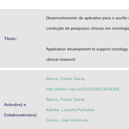
Advocacia-Geral da União
Desenvolvimento de aplicativo para o auxílio
Banco Central do Brasil
condução de pesquisas clínicas em oncologi
Planalto
Título:
Application development to support oncology
clinical research
Barros, Frieda Saicla
http://lattes.cnpq.br/0143125613644268
Barros, Frieda Saicla
Autor(es) e
Kalinke, Luciana Puchalski
Colaborador(es):
Cunha, José Carlos da