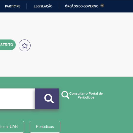
PARTICIPE
LEGISLAÇÃO
ÓRGÃOS DO GOVERNO
stério da Economia
Ministério da Infraestrutura
stério de Minas e Energia
Ministério da Ciência,
Tecnologia, Inovações e
Comunicações
STRITO
tério da Mulher, da Família
Secretaria-Geral
s Direitos Humanos
lto
terial UAB
Periódicos