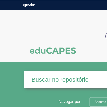
Casa Civil
Ministério da Justiça e
Segurança Pública
Ministério da Agricultura,
Ministério da Educação
Pecuária e Abastecimento
Ministério do Meio Ambiente
Ministério do Turismo
Secretaria de Governo
Gabinete de Segurança
Institucional
Navegar por:
Assunto