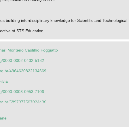
s building interdisciplinary knowledge for Scientific and Technological 
ective of STS Education
mari Monteiro Castilho Foggiatto
.org/0000-0002-0432-5182
.cnpq.br/4964620822134669
ílvia
.org/0000-0003-0953-7106
.cnpq.br/5897077507024436
mari Monteiro Castilho Foggiatto
iane
.org/0000-0002-0432-5182