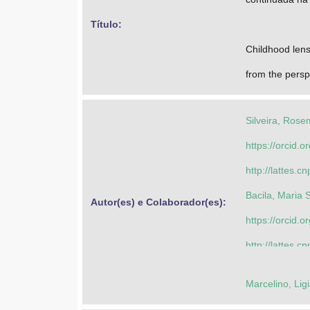
Título: 
Childhood lense
from the persp
Silveira, Rose
https://orcid
http://lattes
Bacila, Maria S
Autor(es) e Colaborador(es): 
https://orcid
http://lattes
Silveira, Rose
Marcelino, Lig
https://orcid