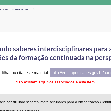
UCIONAL DA UTFPR - RIUT
ndo saberes interdisciplinares para 
ções da formação continuada na pers
tilhar ou citar este material:
http://educapes.capes.gov.br/ha
Não existem arquivos associados a este item.
ncia construindo saberes interdisciplinares para a Alfabetização Cientí
 perspectiva da educação CTS