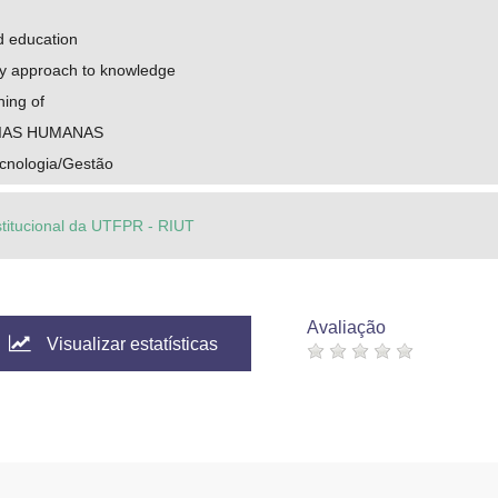
d education
ary approach to knowledge
ning of
IAS HUMANAS
cnologia/Gestão
stitucional da UTFPR - RIUT
Avaliação
Visualizar estatísticas