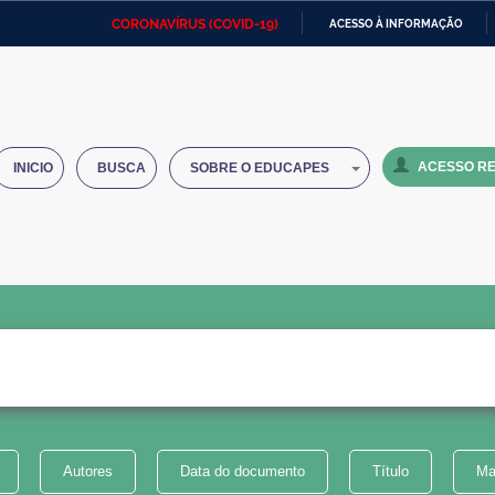
CORONAVÍRUS (COVID-19)
ACESSO À INFORMAÇÃO
Ministério da Defesa
Ministério das Relações
Mini
IR
Exteriores
PARA
O
Ministério da Cidadania
Ministério da Saúde
Mini
CONTEÚDO
ACESSO RE
INICIO
BUSCA
SOBRE O EDUCAPES
Ministério do Desenvolvimento
Controladoria-Geral da União
Minis
Regional
e do
Advocacia-Geral da União
Banco Central do Brasil
Plana
Autores
Data do documento
Título
Ma