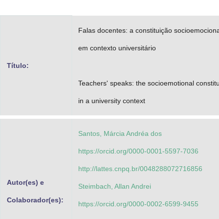
Advocacia-Geral da União
Falas docentes: a constituição socioemociona
Banco Central do Brasil
em contexto universitário
Planalto
Título:
Teachers' speaks: the socioemotional constitu
in a university context
Santos, Márcia Andréa dos
https://orcid.org/0000-0001-5597-7036
http://lattes.cnpq.br/0048288072716856
Autor(es) e
Steimbach, Allan Andrei
Colaborador(es):
https://orcid.org/0000-0002-6599-9455