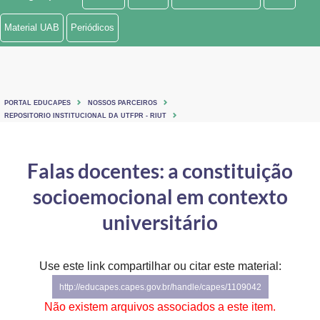
Ministério de Minas e Energia
Material UAB
Periódicos
Ministério da Ciência, Tecnologia, Inovações e Comunicações
Ministério do Meio Ambiente
PORTAL EDUCAPES
NOSSOS PARCEIROS
Ministério do Turismo
REPOSITORIO INSTITUCIONAL DA UTFPR - RIUT
Ministério do Desenvolvimento Regional
Falas docentes: a constituição
Controladoria-Geral da União
socioemocional em contexto
Ministério da Mulher, da Família e dos Direitos Humanos
universitário
Secretaria-Geral
Use este link compartilhar ou citar este material:
Secretaria de Governo
http://educapes.capes.gov.br/handle/capes/1109042
Gabinete de Segurança Institucional
Não existem arquivos associados a este item.