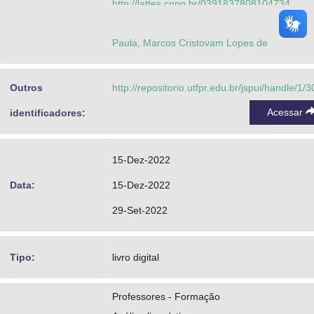
http://lattes.cnpq.br/0391837808104734
Santos, Marcia Andrea dos
Paula, Marcos Cristovam Lopes de
http://lattes.cnpq.br/0048288072716856
Muniz, Maria Ieda Almeida
Outros
http://repositorio.utfpr.edu.br/jspui/handle/1/
https://orcid.org/0000-0001-7884-1035
Acessar
identificadores:
http://lattes.cnpq.br/9828917660034959
15-Dez-2022
Data:
15-Dez-2022
29-Set-2022
Tipo:
livro digital
Professores - Formação