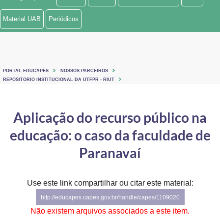
Ministério de Minas e Energia
Material UAB
Periódicos
Ministério da Ciência, Tecnologia, Inovações e Comunicações
Ministério do Meio Ambiente
PORTAL EDUCAPES
NOSSOS PARCEIROS
Ministério do Turismo
REPOSITORIO INSTITUCIONAL DA UTFPR - RIUT
Ministério do Desenvolvimento Regional
Aplicação do recurso público na
Controladoria-Geral da União
educação: o caso da faculdade de
Ministério da Mulher, da Família e dos Direitos Humanos
Paranavaí
Secretaria-Geral
Use este link compartilhar ou citar este material:
Secretaria de Governo
http://educapes.capes.gov.br/handle/capes/1109020
Gabinete de Segurança Institucional
Não existem arquivos associados a este item.