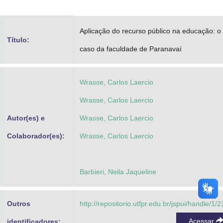
Advocacia-Geral da União
Aplicação do recurso público na educação: o
Banco Central do Brasil
Título:
caso da faculdade de Paranavaí
Planalto
Wrasse, Carlos Laercio
Wrasse, Carlos Laercio
Autor(es) e
Wrasse, Carlos Laercio
Colaborador(es):
Wrasse, Carlos Laercio
Barbieri, Neila Jaqueline
Outros
http://repositorio.utfpr.edu.br/jspui/handle/1/
Acessar
identificadores: