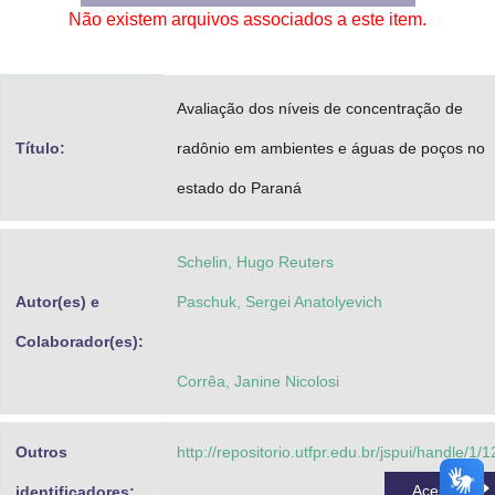
Não existem arquivos associados a este item.
Advocacia-Geral da União
Banco Central do Brasil
Avaliação dos níveis de concentração de
Planalto
Título:
radônio em ambientes e águas de poços no
estado do Paraná
Schelin, Hugo Reuters
Autor(es) e
Paschuk, Sergei Anatolyevich
Colaborador(es):
Corrêa, Janine Nicolosi
Outros
http://repositorio.utfpr.edu.br/jspui/handle/1/
Acessar
identificadores: