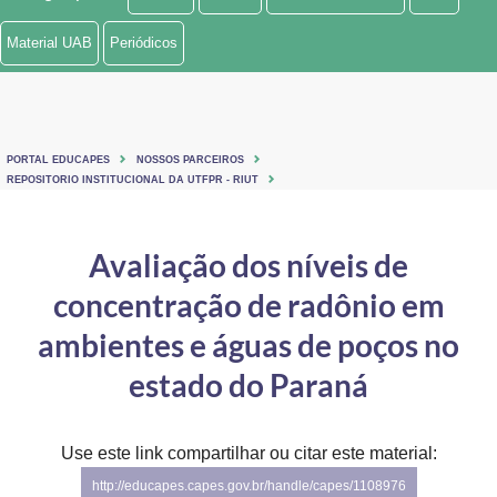
Ministério de Minas e Energia
Material UAB
Periódicos
Ministério da Ciência, Tecnologia, Inovações e Comunicações
Ministério do Meio Ambiente
PORTAL EDUCAPES
NOSSOS PARCEIROS
Ministério do Turismo
REPOSITORIO INSTITUCIONAL DA UTFPR - RIUT
Ministério do Desenvolvimento Regional
Avaliação dos níveis de
Controladoria-Geral da União
concentração de radônio em
Ministério da Mulher, da Família e dos Direitos Humanos
ambientes e águas de poços no
Secretaria-Geral
estado do Paraná
Secretaria de Governo
Use este link compartilhar ou citar este material:
Gabinete de Segurança Institucional
http://educapes.capes.gov.br/handle/capes/1108976