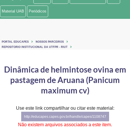
Ministério de Minas e Energia
Material UAB
Periódicos
Ministério da Ciência, Tecnologia, Inovações e Comunicações
Ministério do Meio Ambiente
PORTAL EDUCAPES
NOSSOS PARCEIROS
Ministério do Turismo
REPOSITORIO INSTITUCIONAL DA UTFPR - RIUT
Ministério do Desenvolvimento Regional
Dinâmica de helmintose ovina em
Controladoria-Geral da União
pastagem de Aruana (Panicum
Ministério da Mulher, da Família e dos Direitos Humanos
maximum cv)
Secretaria-Geral
Use este link compartilhar ou citar este material:
Secretaria de Governo
http://educapes.capes.gov.br/handle/capes/1108747
Gabinete de Segurança Institucional
Não existem arquivos associados a este item.