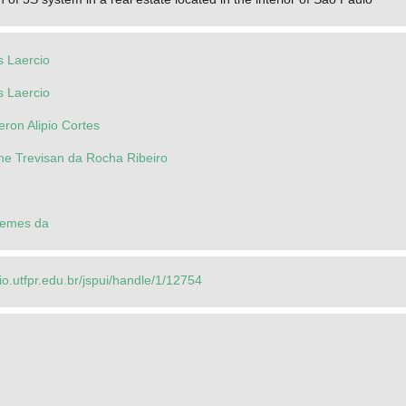
s Laercio
s Laercio
ron Alipio Cortes
aine Trevisan da Rocha Ribeiro
Lemes da
rio.utfpr.edu.br/jspui/handle/1/12754