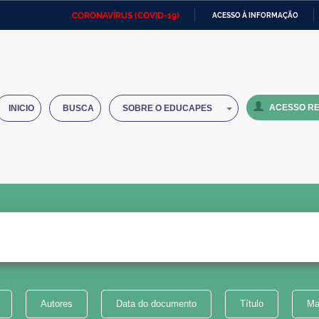
CORONAVÍRUS (COVID-19)
ACESSO À INFORMAÇÃO
Ministério da Defesa
Ministério das Relações
Mini
IR
Exteriores
PARA
O
Ministério da Cidadania
Ministério da Saúde
Mini
CONTEÚDO
ACESSO RE
INICIO
BUSCA
SOBRE O EDUCAPES
Ministério do Desenvolvimento
Controladoria-Geral da União
Minis
Regional
e do
Advocacia-Geral da União
Banco Central do Brasil
Plana
Autores
Data do documento
Título
Ma