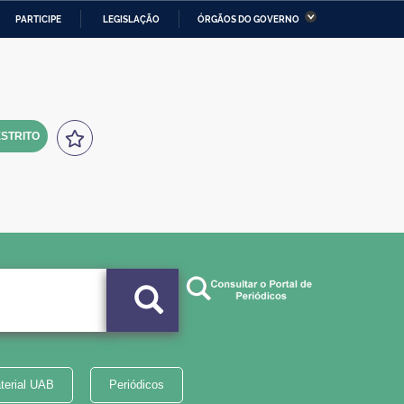
PARTICIPE
LEGISLAÇÃO
ÓRGÃOS DO GOVERNO
stério da Economia
Ministério da Infraestrutura
stério de Minas e Energia
Ministério da Ciência,
Tecnologia, Inovações e
Comunicações
STRITO
tério da Mulher, da Família
Secretaria-Geral
s Direitos Humanos
lto
terial UAB
Periódicos