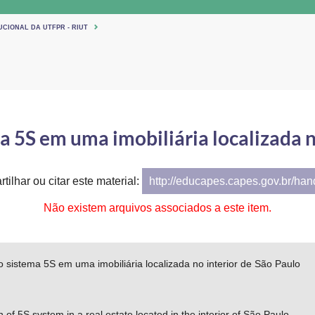
UCIONAL DA UTFPR - RIUT
 5S em uma imobiliária localizada n
tilhar ou citar este material:
http://educapes.capes.gov.br/ha
Não existem arquivos associados a este item.
 sistema 5S em uma imobiliária localizada no interior de São Paulo
 of 5S system in a real estate located in the interior of São Paulo