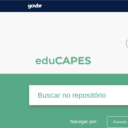
Casa Civil
Ministério da Justiça e
Segurança Pública
Ministério da Agricultura,
Ministério da Educação
Pecuária e Abastecimento
Ministério do Meio Ambiente
Ministério do Turismo
Secretaria de Governo
Gabinete de Segurança
Institucional
Navegar por:
Assunto