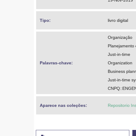
19-Nov-2019
Tipo: 
livro digital
Organização
Planejamento 
Just-in-time
Palavras-chave: 
Organization
Business plan
Just-in-time s
CNPQ::ENGE
Aparece nas coleções:
Repositorio In