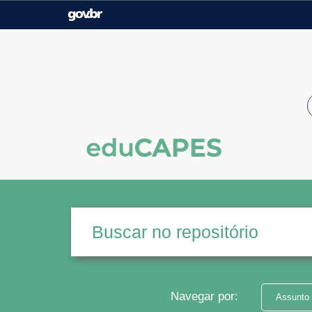
Casa Civil
Ministério da Justiça e
Segurança Pública
Ministério da Agricultura,
Ministério da Educação
Pecuária e Abastecimento
Ministério do Meio Ambiente
Ministério do Turismo
Secretaria de Governo
Gabinete de Segurança
Institucional
Navegar por:
Assunto