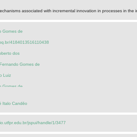
chanisms associated with incremental innovation in processes in the i
io Gomes de
.cnpq.br/4184013516110438
oberto dos
o Fernando Gomes de
o Luiz
io Gomes de
é Italo Candêo
rio.utfpr.edu.br/jspui/handle/1/3477