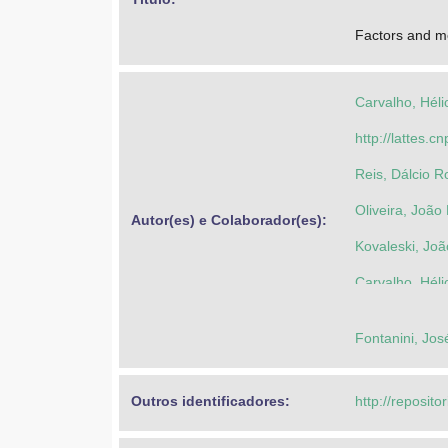
Factors and me
Carvalho, Hél
http://lattes
Reis, Dálcio R
Oliveira, Joã
Autor(es) e Colaborador(es): 
Kovaleski, Joã
Carvalho, Hél
Fontanini, Jos
Outros identificadores: 
http://reposito