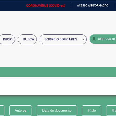
CORONAVÍRUS (COVID-19)
ACESSO À INFORMAÇÃO
Ministério da Defesa
Ministério das Relações
Mini
IR
Exteriores
PARA
O
Ministério da Cidadania
Ministério da Saúde
Mini
CONTEÚDO
ACESSO RE
INICIO
BUSCA
SOBRE O EDUCAPES
Ministério do Desenvolvimento
Controladoria-Geral da União
Minis
Regional
e do
Advocacia-Geral da União
Banco Central do Brasil
Plana
Autores
Data do documento
Título
Ma