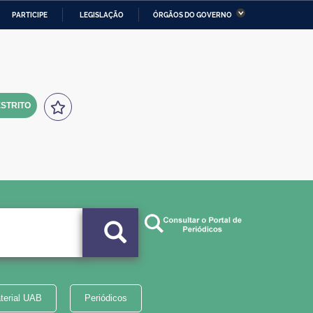
PARTICIPE
LEGISLAÇÃO
ÓRGÃOS DO GOVERNO
stério da Economia
Ministério da Infraestrutura
stério de Minas e Energia
Ministério da Ciência,
Tecnologia, Inovações e
Comunicações
STRITO
tério da Mulher, da Família
Secretaria-Geral
s Direitos Humanos
lto
terial UAB
Periódicos