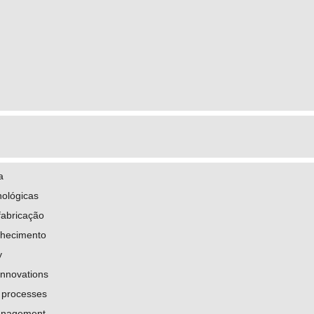
a
nológicas
fabricação
nhecimento
y
innovations
 processes
anagement