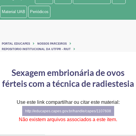
Ministério de Minas e Energia
Material UAB
Periódicos
Ministério da Ciência, Tecnologia, Inovações e Comunicações
Ministério do Meio Ambiente
PORTAL EDUCAPES
NOSSOS PARCEIROS
Ministério do Turismo
REPOSITORIO INSTITUCIONAL DA UTFPR - RIUT
Ministério do Desenvolvimento Regional
Sexagem embrionária de ovos
Controladoria-Geral da União
férteis com a técnica de radiestesia
Ministério da Mulher, da Família e dos Direitos Humanos
Use este link compartilhar ou citar este material:
Secretaria-Geral
http://educapes.capes.gov.br/handle/capes/1107608
Secretaria de Governo
Não existem arquivos associados a este item.
Gabinete de Segurança Institucional