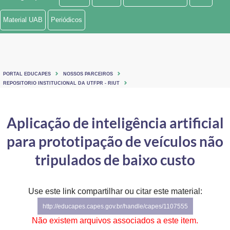
Ministério de Minas e Energia
Material UAB
Periódicos
Ministério da Ciência, Tecnologia, Inovações e Comunicações
Ministério do Meio Ambiente
PORTAL EDUCAPES
NOSSOS PARCEIROS
Ministério do Turismo
REPOSITORIO INSTITUCIONAL DA UTFPR - RIUT
Ministério do Desenvolvimento Regional
Aplicação de inteligência artificial
Controladoria-Geral da União
para prototipação de veículos não
Ministério da Mulher, da Família e dos Direitos Humanos
tripulados de baixo custo
Secretaria-Geral
Use este link compartilhar ou citar este material:
Secretaria de Governo
http://educapes.capes.gov.br/handle/capes/1107555
Gabinete de Segurança Institucional
Não existem arquivos associados a este item.