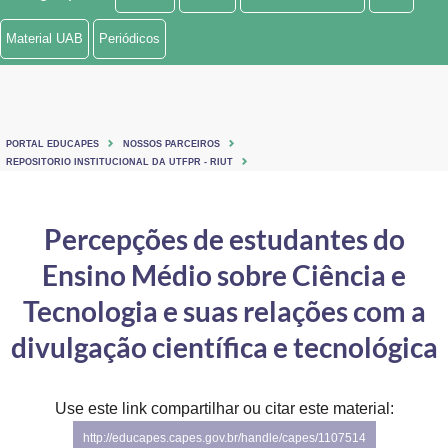
Ministério de Minas e Energia
Material UAB
Periódicos
Ministério da Ciência, Tecnologia, Inovações e Comunicações
Ministério do Meio Ambiente
PORTAL EDUCAPES
NOSSOS PARCEIROS
Ministério do Turismo
REPOSITORIO INSTITUCIONAL DA UTFPR - RIUT
Ministério do Desenvolvimento Regional
Percepções de estudantes do
Controladoria-Geral da União
Ensino Médio sobre Ciência e
Ministério da Mulher, da Família e dos Direitos Humanos
Tecnologia e suas relações com a
Secretaria-Geral
divulgação científica e tecnológica
Secretaria de Governo
Use este link compartilhar ou citar este material:
Gabinete de Segurança Institucional
http://educapes.capes.gov.br/handle/capes/1107514