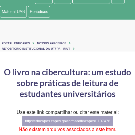
Ministério de Minas e Energia
Material UAB
Periódicos
Ministério da Ciência, Tecnologia, Inovações e Comunicações
Ministério do Meio Ambiente
PORTAL EDUCAPES
NOSSOS PARCEIROS
Ministério do Turismo
REPOSITORIO INSTITUCIONAL DA UTFPR - RIUT
Ministério do Desenvolvimento Regional
O livro na cibercultura: um estudo
Controladoria-Geral da União
sobre práticas de leitura de
Ministério da Mulher, da Família e dos Direitos Humanos
estudantes universitários
Secretaria-Geral
Use este link compartilhar ou citar este material:
Secretaria de Governo
http://educapes.capes.gov.br/handle/capes/1107478
Gabinete de Segurança Institucional
Não existem arquivos associados a este item.