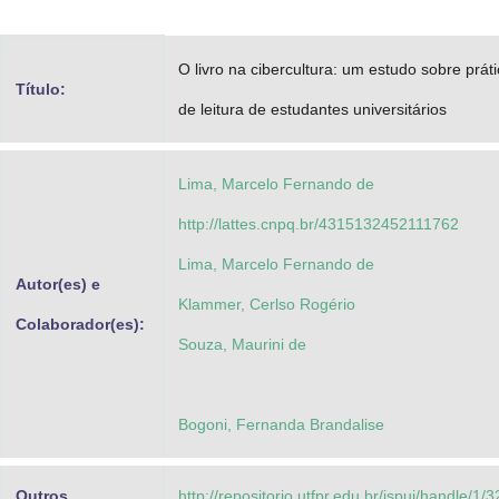
Advocacia-Geral da União
O livro na cibercultura: um estudo sobre prát
Banco Central do Brasil
Título:
de leitura de estudantes universitários
Planalto
Lima, Marcelo Fernando de
http://lattes.cnpq.br/4315132452111762
Lima, Marcelo Fernando de
Autor(es) e
Klammer, Cerlso Rogério
Colaborador(es):
Souza, Maurini de
Bogoni, Fernanda Brandalise
Outros
http://repositorio.utfpr.edu.br/jspui/handle/1/