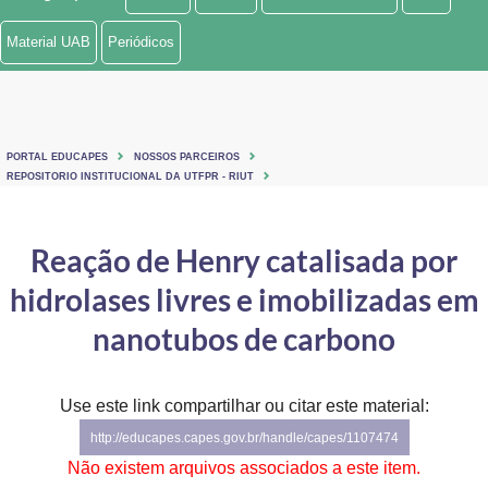
Ministério de Minas e Energia
Material UAB
Periódicos
Ministério da Ciência, Tecnologia, Inovações e Comunicações
Ministério do Meio Ambiente
PORTAL EDUCAPES
NOSSOS PARCEIROS
Ministério do Turismo
REPOSITORIO INSTITUCIONAL DA UTFPR - RIUT
Ministério do Desenvolvimento Regional
Reação de Henry catalisada por
Controladoria-Geral da União
hidrolases livres e imobilizadas em
Ministério da Mulher, da Família e dos Direitos Humanos
nanotubos de carbono
Secretaria-Geral
Use este link compartilhar ou citar este material:
Secretaria de Governo
http://educapes.capes.gov.br/handle/capes/1107474
Gabinete de Segurança Institucional
Não existem arquivos associados a este item.