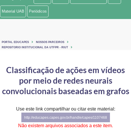
Ministério de Minas e Energia
Material UAB
Periódicos
Ministério da Ciência, Tecnologia, Inovações e Comunicações
Ministério do Meio Ambiente
PORTAL EDUCAPES
NOSSOS PARCEIROS
Ministério do Turismo
REPOSITORIO INSTITUCIONAL DA UTFPR - RIUT
Ministério do Desenvolvimento Regional
Classificação de ações em vídeos
Controladoria-Geral da União
por meio de redes neurais
Ministério da Mulher, da Família e dos Direitos Humanos
convolucionais baseadas em grafos
Secretaria-Geral
Use este link compartilhar ou citar este material:
Secretaria de Governo
http://educapes.capes.gov.br/handle/capes/1107468
Gabinete de Segurança Institucional
Não existem arquivos associados a este item.