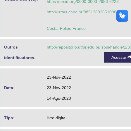
https://orcid.org/0000-0003-2953-6223
http://lattes.cnpq.br/8851289265109891
Silva, Marcelo Ponciano da
Costa, Felipe Franco
http://lattes.cnpq.br/5460455448058206
Bugatti, Pedro Henrique
Outros
http://repositorio.utfpr.edu.br/jspui/handle/1/
https://orcid.org/0000-0001-9421-9254
Acessar
identificadores:
http://lattes.cnpq.br/2177467029991118
23-Nov-2022
Data:
23-Nov-2022
14-Ago-2020
Tipo:
livro digital