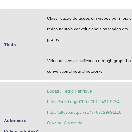
Advocacia-Geral da União
Classificação de ações em vídeos por meio 
Banco Central do Brasil
redes neurais convolucionais baseadas em
Planalto
grafos
Título:
Video actions classification through graph-ba
convolutional neural networks
Bugatti, Pedro Henrique
https://orcid.org/0000-0001-9421-9254
http://lattes.cnpq.br/2177467029991118
Autor(es) e
Oliveira, Claiton de
Colaborador(es):