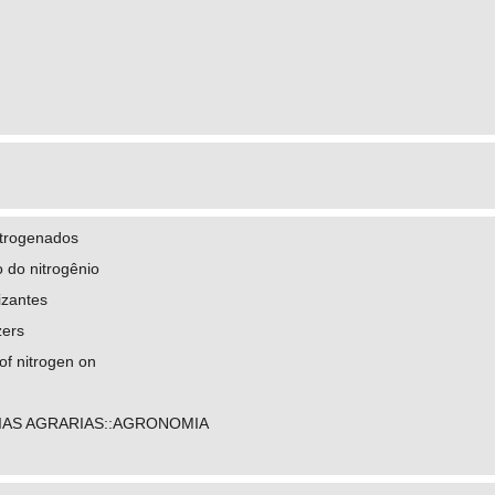
nitrogenados
o do nitrogênio
izantes
zers
 of nitrogen on
IAS AGRARIAS::AGRONOMIA