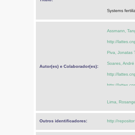
Systems fertili
Assmann, Tang
http://lattes
Piva, Jonatas
Soares, André
Autor(es) e Colaborador(es): 
http://lattes
http://lattes
Cassol, Luís 
Lima, Rosange
Maccari, Marci
Martinichen, D
Outros identificadores: 
http://reposito
Assmann, Tang