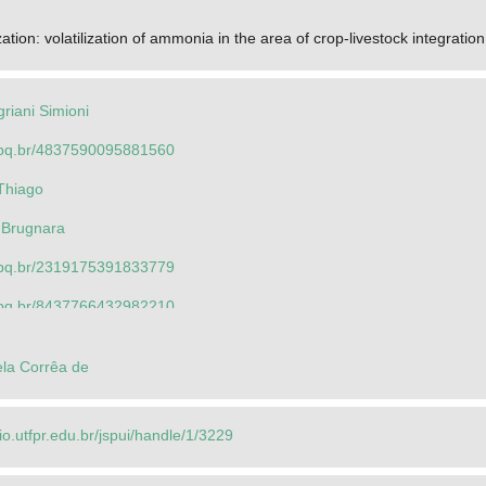
zation: volatilization of ammonia in the area of crop-livestock integrati
riani Simioni
.cnpq.br/4837590095881560
 Thiago
 Brugnara
.cnpq.br/2319175391833779
.cnpq.br/8437766432982210
César
la Corrêa de
eli
eonisia
rio.utfpr.edu.br/jspui/handle/1/3229
riani Simioni