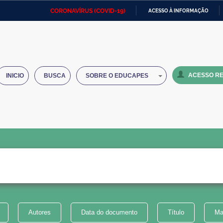
CORONAVÍRUS (COVID-19)
ACESSO À INFORMAÇÃO
Ministério da Defesa
Ministério das Relações
Mini
IR
Exteriores
PARA
O
Ministério da Cidadania
Ministério da Saúde
Mini
CONTEÚDO
ACESSO RE
INICIO
BUSCA
SOBRE O EDUCAPES
Ministério do Desenvolvimento
Controladoria-Geral da União
Minis
Regional
e do
Advocacia-Geral da União
Banco Central do Brasil
Plana
Autores
Data do documento
Título
Ma