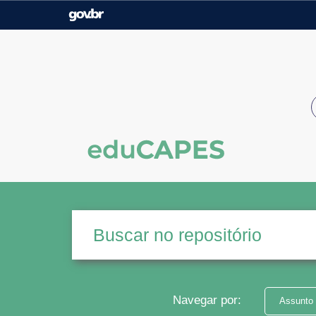
Casa Civil
Ministério da Justiça e
Segurança Pública
Ministério da Agricultura,
Ministério da Educação
Pecuária e Abastecimento
Ministério do Meio Ambiente
Ministério do Turismo
Secretaria de Governo
Gabinete de Segurança
Institucional
Navegar por:
Assunto