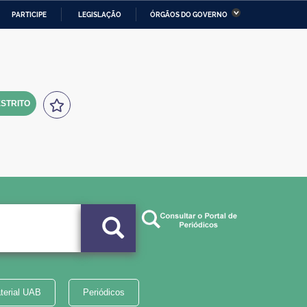
PARTICIPE
LEGISLAÇÃO
ÓRGÃOS DO GOVERNO
stério da Economia
Ministério da Infraestrutura
stério de Minas e Energia
Ministério da Ciência,
Tecnologia, Inovações e
Comunicações
STRITO
tério da Mulher, da Família
Secretaria-Geral
s Direitos Humanos
lto
terial UAB
Periódicos