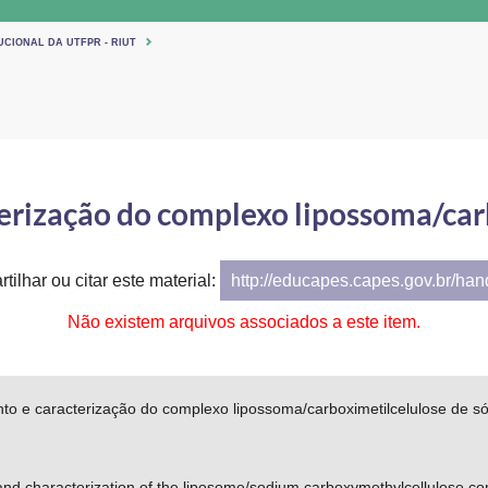
UCIONAL DA UTFPR - RIUT
erização do complexo lipossoma/carb
tilhar ou citar este material:
http://educapes.capes.gov.br/ha
Não existem arquivos associados a este item.
to e caracterização do complexo lipossoma/carboximetilcelulose de só
nd characterization of the liposome/sodium carboxymethylcellulose c