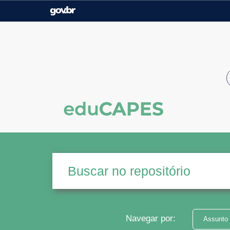
Casa Civil
Ministério da Justiça e
Segurança Pública
Ministério da Agricultura,
Ministério da Educação
Pecuária e Abastecimento
Ministério do Meio Ambiente
Ministério do Turismo
Secretaria de Governo
Gabinete de Segurança
Institucional
Navegar por:
Assunto