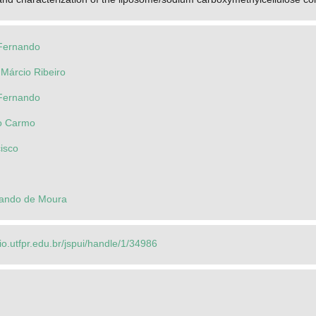
Fernando
Márcio Ribeiro
Fernando
do Carmo
isco
ando de Moura
rio.utfpr.edu.br/jspui/handle/1/34986