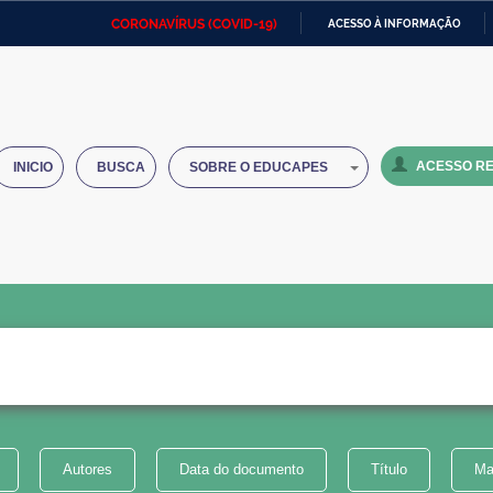
CORONAVÍRUS (COVID-19)
ACESSO À INFORMAÇÃO
Ministério da Defesa
Ministério das Relações
Mini
IR
Exteriores
PARA
O
Ministério da Cidadania
Ministério da Saúde
Mini
CONTEÚDO
ACESSO RE
INICIO
BUSCA
SOBRE O EDUCAPES
Ministério do Desenvolvimento
Controladoria-Geral da União
Minis
Regional
e do
Advocacia-Geral da União
Banco Central do Brasil
Plana
Autores
Data do documento
Título
Ma