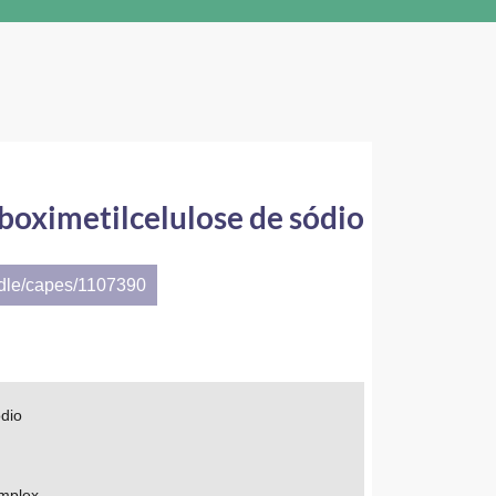
oximetilcelulose de sódio
ndle/capes/1107390
dio
omplex