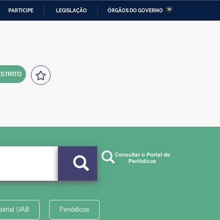
PARTICIPE
LEGISLAÇÃO
ÓRGÃOS DO GOVERNO
stério da Economia
Ministério da Infraestrutura
stério de Minas e Energia
Ministério da Ciência,
Tecnologia, Inovações e
Comunicações
STRITO
tério da Mulher, da Família
Secretaria-Geral
s Direitos Humanos
lto
terial UAB
Periódicos