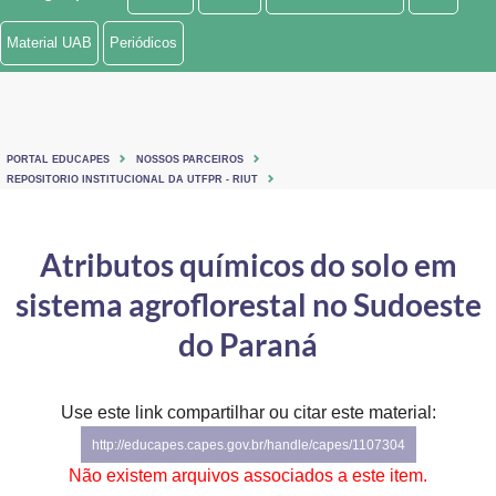
Ministério de Minas e Energia
Material UAB
Periódicos
Ministério da Ciência, Tecnologia, Inovações e Comunicações
Ministério do Meio Ambiente
PORTAL EDUCAPES
NOSSOS PARCEIROS
Ministério do Turismo
REPOSITORIO INSTITUCIONAL DA UTFPR - RIUT
Ministério do Desenvolvimento Regional
Atributos químicos do solo em
Controladoria-Geral da União
sistema agroflorestal no Sudoeste
Ministério da Mulher, da Família e dos Direitos Humanos
do Paraná
Secretaria-Geral
Use este link compartilhar ou citar este material:
Secretaria de Governo
http://educapes.capes.gov.br/handle/capes/1107304
Gabinete de Segurança Institucional
Não existem arquivos associados a este item.