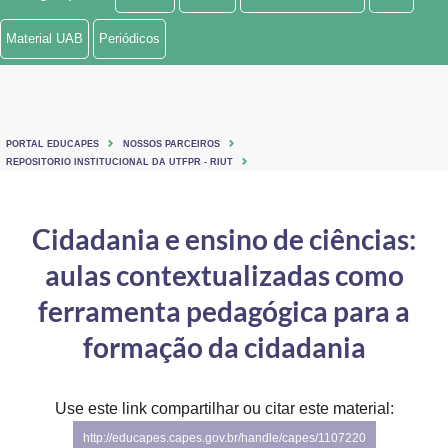
Ministério de Minas e Energia
Material UAB
Periódicos
Ministério da Ciência, Tecnologia, Inovações e Comunicações
Ministério do Meio Ambiente
PORTAL EDUCAPES
NOSSOS PARCEIROS
Ministério do Turismo
REPOSITORIO INSTITUCIONAL DA UTFPR - RIUT
Ministério do Desenvolvimento Regional
Cidadania e ensino de ciências:
Controladoria-Geral da União
aulas contextualizadas como
Ministério da Mulher, da Família e dos Direitos Humanos
ferramenta pedagógica para a
Secretaria-Geral
formação da cidadania
Secretaria de Governo
Use este link compartilhar ou citar este material:
Gabinete de Segurança Institucional
http://educapes.capes.gov.br/handle/capes/1107220