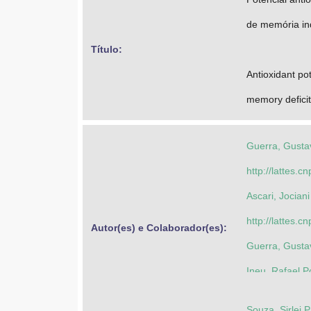
de memória in
Título: 
Antioxidant po
memory deficit
Guerra, Gustav
http://lattes
Ascari, Jociani
http://lattes
Autor(es) e Colaborador(es): 
Guerra, Gustav
Ineu, Rafael P
Schneider, Sar
Souza, Sirlei P