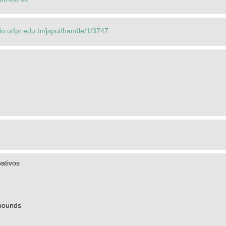
rio.utfpr.edu.br/jspui/handle/1/3747
ativos
pounds