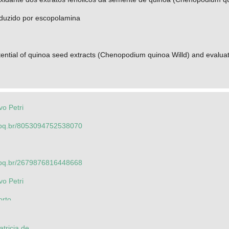
duzido por escopolamina
tential of quinoa seed extracts (Chenopodium quinoa Willd) and evaluat
o Petri
.cnpq.br/8053094752538070
.cnpq.br/2679876816448668
o Petri
orto
a Cristina Sagae
atricia de