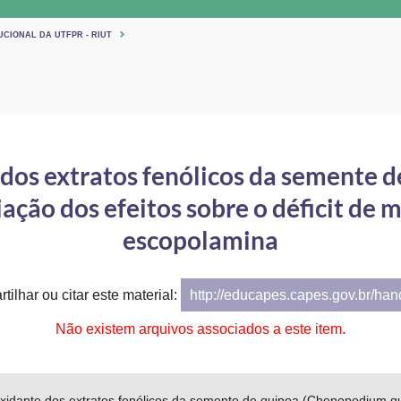
UCIONAL DA UTFPR - RIUT
 dos extratos fenólicos da semente
iação dos efeitos sobre o déficit de
escopolamina
tilhar ou citar este material:
http://educapes.capes.gov.br/ha
Não existem arquivos associados a este item.
oxidante dos extratos fenólicos da semente de quinoa (Chenopodium quin