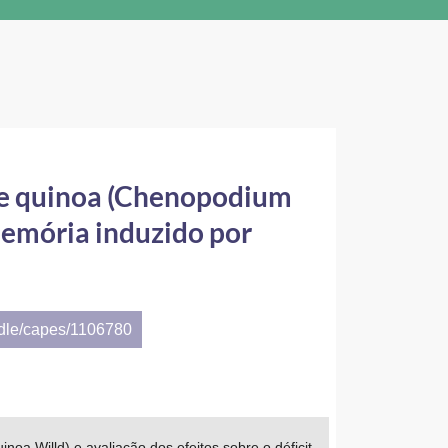
 de quinoa (Chenopodium
 memória induzido por
ndle/capes/1106780
oa Willd) e avaliação dos efeitos sobre o déficit