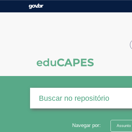
Casa Civil
Ministério da Justiça e
Segurança Pública
Ministério da Agricultura,
Ministério da Educação
Pecuária e Abastecimento
Ministério do Meio Ambiente
Ministério do Turismo
Secretaria de Governo
Gabinete de Segurança
Institucional
Navegar por:
Assunto