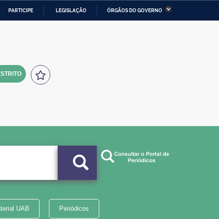
PARTICIPE
LEGISLAÇÃO
ÓRGÃOS DO GOVERNO
stério da Economia
Ministério da Infraestrutura
stério de Minas e Energia
Ministério da Ciência,
Tecnologia, Inovações e
Comunicações
STRITO
tério da Mulher, da Família
Secretaria-Geral
s Direitos Humanos
lto
terial UAB
Periódicos