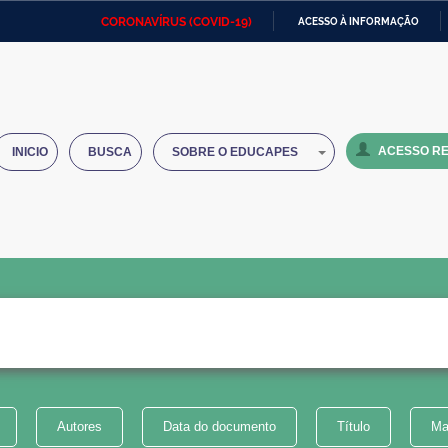
CORONAVÍRUS (COVID-19)
ACESSO À INFORMAÇÃO
Ministério da Defesa
Ministério das Relações
Mini
IR
Exteriores
PARA
O
Ministério da Cidadania
Ministério da Saúde
Mini
CONTEÚDO
ACESSO RE
INICIO
BUSCA
SOBRE O EDUCAPES
Ministério do Desenvolvimento
Controladoria-Geral da União
Minis
Regional
e do
Advocacia-Geral da União
Banco Central do Brasil
Plana
Autores
Data do documento
Título
Ma