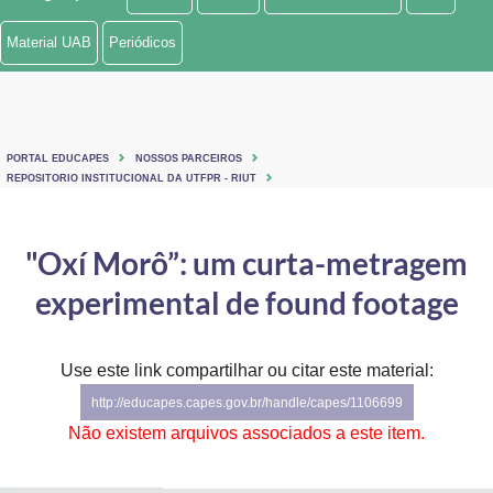
Ministério de Minas e Energia
Material UAB
Periódicos
Ministério da Ciência, Tecnologia, Inovações e Comunicações
Ministério do Meio Ambiente
PORTAL EDUCAPES
NOSSOS PARCEIROS
Ministério do Turismo
REPOSITORIO INSTITUCIONAL DA UTFPR - RIUT
Ministério do Desenvolvimento Regional
"Oxí Morô”: um curta-metragem
Controladoria-Geral da União
experimental de found footage
Ministério da Mulher, da Família e dos Direitos Humanos
Use este link compartilhar ou citar este material:
Secretaria-Geral
http://educapes.capes.gov.br/handle/capes/1106699
Secretaria de Governo
Não existem arquivos associados a este item.
Gabinete de Segurança Institucional