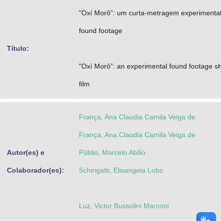
Advocacia-Geral da União
"Oxí Morô”: um curta-metragem experimenta
found footage
Banco Central do Brasil
Título:
Planalto
"Oxí Morô”: an experimental found footage sh
film
França, Ana Claudia Camila Veiga de
França, Ana Claudia Camila Veiga de
Autor(es) e
Públio, Marcelo Abilio
Colaborador(es):
Schirigatti, Elisangela Lobo
Luz, Victor Bussolini Marconi