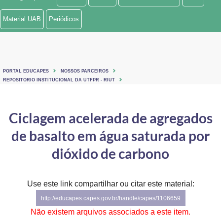
Ministério de Minas e Energia
Material UAB
Periódicos
Ministério da Ciência, Tecnologia, Inovações e Comunicações
Ministério do Meio Ambiente
PORTAL EDUCAPES
NOSSOS PARCEIROS
Ministério do Turismo
REPOSITORIO INSTITUCIONAL DA UTFPR - RIUT
Ministério do Desenvolvimento Regional
Ciclagem acelerada de agregados
Controladoria-Geral da União
de basalto em água saturada por
Ministério da Mulher, da Família e dos Direitos Humanos
dióxido de carbono
Secretaria-Geral
Use este link compartilhar ou citar este material:
Secretaria de Governo
http://educapes.capes.gov.br/handle/capes/1106659
Gabinete de Segurança Institucional
Não existem arquivos associados a este item.