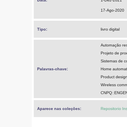
Data: 
1-Dez-2021
17-Ago-2020
Tipo: 
livro digital
Automação res
Projeto de pro
Sistemas de c
Palavras-chave: 
Home automat
Product desig
Wireless comm
CNPQ::ENGEN
Aparece nas coleções:
Repositorio In