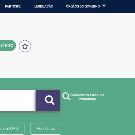
PARTICIPE
LEGISLAÇÃO
ÓRGÃOS DO GOVERNO
stério da Economia
Ministério da Infraestrutura
stério de Minas e Energia
Ministério da Ciência,
Tecnologia, Inovações e
Comunicações
STRITO
tério da Mulher, da Família
Secretaria-Geral
s Direitos Humanos
lto
terial UAB
Periódicos