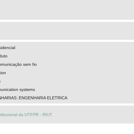
idencial
duto
omunicação sem fio
ion
n
unication systems
HARIAS::ENGENHARIA ELETRICA
stitucional da UTFPR - RIUT