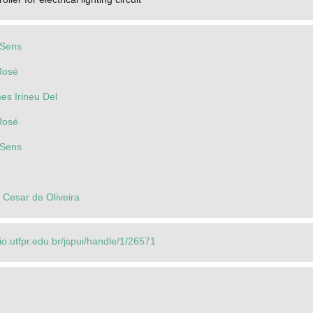
 Sens
 José
s Irineu Del
 José
 Sens
 Cesar de Oliveira
rio.utfpr.edu.br/jspui/handle/1/26571