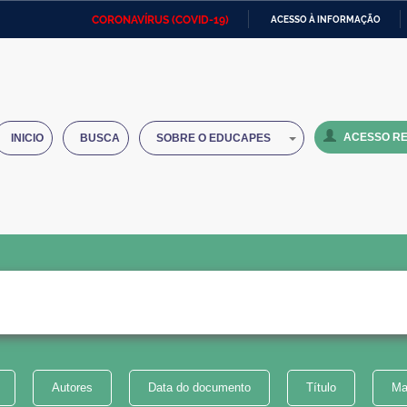
CORONAVÍRUS (COVID-19)
ACESSO À INFORMAÇÃO
Ministério da Defesa
Ministério das Relações
Mini
IR
Exteriores
PARA
O
Ministério da Cidadania
Ministério da Saúde
Mini
CONTEÚDO
ACESSO RE
INICIO
BUSCA
SOBRE O EDUCAPES
Ministério do Desenvolvimento
Controladoria-Geral da União
Minis
Regional
e do
Advocacia-Geral da União
Banco Central do Brasil
Plana
Autores
Data do documento
Título
Ma