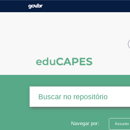
Casa Civil
Ministério da Justiça e
Segurança Pública
Ministério da Agricultura,
Ministério da Educação
Pecuária e Abastecimento
Ministério do Meio Ambiente
Ministério do Turismo
Secretaria de Governo
Gabinete de Segurança
Institucional
Navegar por:
Assunto