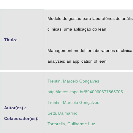
Advocacia-Geral da União
Modelo de gestão para laboratórios de análi
Banco Central do Brasil
clínicas: uma aplicação do lean
Planalto
Título:
Management model for laboratories of clinica
analyzes: an application of lean
Trentin, Marcelo Gonçalves
http://lattes.cnpq.br/8940960377863705
Trentin, Marcelo Gonçalves
Autor(es) e
Setti, Dalmarino
Colaborador(es):
Tortorella, Guilherme Luz