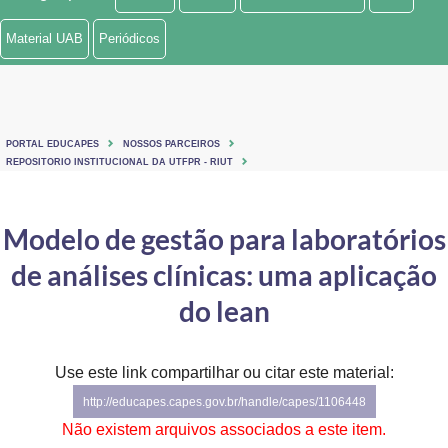
Ministério de Minas e Energia
Material UAB
Periódicos
Ministério da Ciência, Tecnologia, Inovações e Comunicações
Ministério do Meio Ambiente
PORTAL EDUCAPES
NOSSOS PARCEIROS
Ministério do Turismo
REPOSITORIO INSTITUCIONAL DA UTFPR - RIUT
Ministério do Desenvolvimento Regional
Modelo de gestão para laboratórios
Controladoria-Geral da União
de análises clínicas: uma aplicação
Ministério da Mulher, da Família e dos Direitos Humanos
do lean
Secretaria-Geral
Use este link compartilhar ou citar este material:
Secretaria de Governo
http://educapes.capes.gov.br/handle/capes/1106448
Gabinete de Segurança Institucional
Não existem arquivos associados a este item.