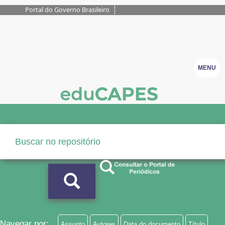
Portal do Governo Brasileiro
MENU
Navegar por:
Assunto
Autores
Data do documento
Título