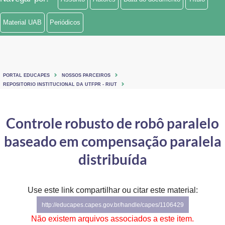
Material UAB
Periódicos
PORTAL EDUCAPES
NOSSOS PARCEIROS
REPOSITORIO INSTITUCIONAL DA UTFPR - RIUT
Controle robusto de robô paralelo
baseado em compensação paralela
distribuída
Use este link compartilhar ou citar este material:
http://educapes.capes.gov.br/handle/capes/1106429
Não existem arquivos associados a este item.