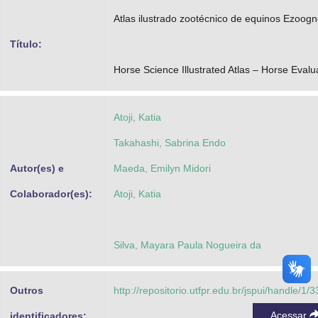
Advocacia-Geral da União
Atlas ilustrado zootécnico de equinos Ezoogn
Título:
Banco Central do Brasil
Horse Science Illustrated Atlas – Horse Evalu
Planalto
Atoji, Katia
Takahashi, Sabrina Endo
Autor(es) e
Maeda, Emilyn Midori
Colaborador(es):
Atoji, Katia
Silva, Mayara Paula Nogueira da
Outros
http://repositorio.utfpr.edu.br/jspui/handle/1/
Acessar
identificadores: