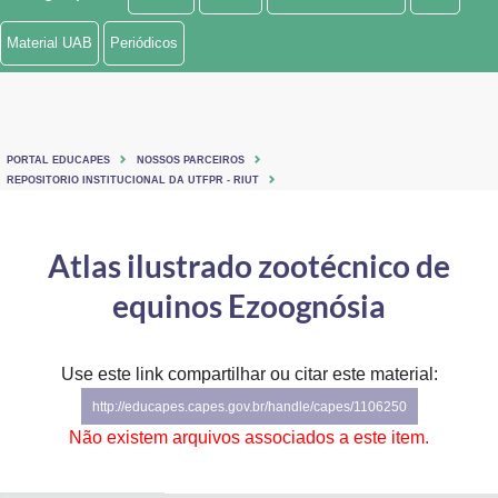
Ministério de Minas e Energia
Material UAB
Periódicos
Ministério da Ciência, Tecnologia, Inovações e Comunicações
Ministério do Meio Ambiente
PORTAL EDUCAPES
NOSSOS PARCEIROS
Ministério do Turismo
REPOSITORIO INSTITUCIONAL DA UTFPR - RIUT
Ministério do Desenvolvimento Regional
Atlas ilustrado zootécnico de
Controladoria-Geral da União
equinos Ezoognósia
Ministério da Mulher, da Família e dos Direitos Humanos
Use este link compartilhar ou citar este material:
Secretaria-Geral
http://educapes.capes.gov.br/handle/capes/1106250
Secretaria de Governo
Não existem arquivos associados a este item.
Gabinete de Segurança Institucional