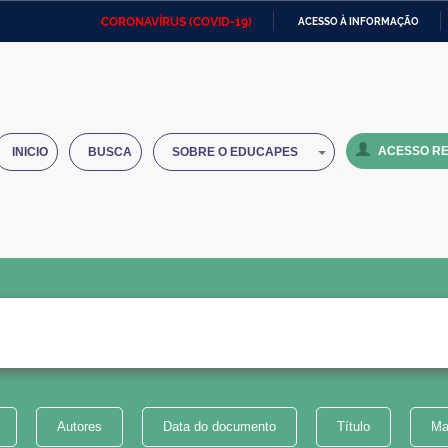
CORONAVÍRUS (COVID-19)
ACESSO À INFORMAÇÃO
Ministério da Defesa
Ministério das Relações
Mini
IR
Exteriores
PARA
O
Ministério da Cidadania
Ministério da Saúde
Mini
CONTEÚDO
ACESSO RE
INICIO
BUSCA
SOBRE O EDUCAPES
Ministério do Desenvolvimento
Controladoria-Geral da União
Minis
Regional
e do
Advocacia-Geral da União
Banco Central do Brasil
Plana
Autores
Data do documento
Título
Ma