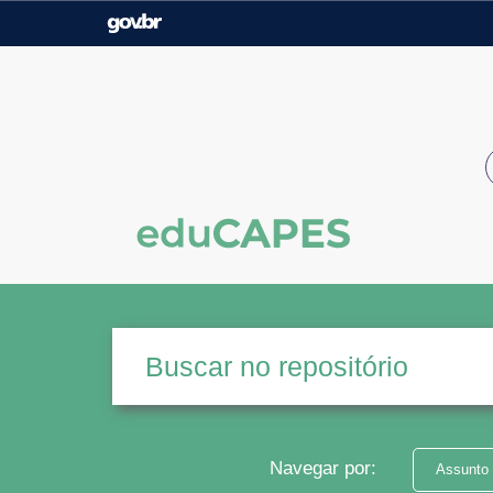
Casa Civil
Ministério da Justiça e
Segurança Pública
Ministério da Agricultura,
Ministério da Educação
Pecuária e Abastecimento
Ministério do Meio Ambiente
Ministério do Turismo
Secretaria de Governo
Gabinete de Segurança
Institucional
Navegar por:
Assunto