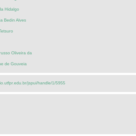
la Hidalgo
ia Bedin Alves
Tetsuro
arusso Oliveira da
ane de Gouveia
rio.utfpr.edu.br/jspui/handle/1/5955