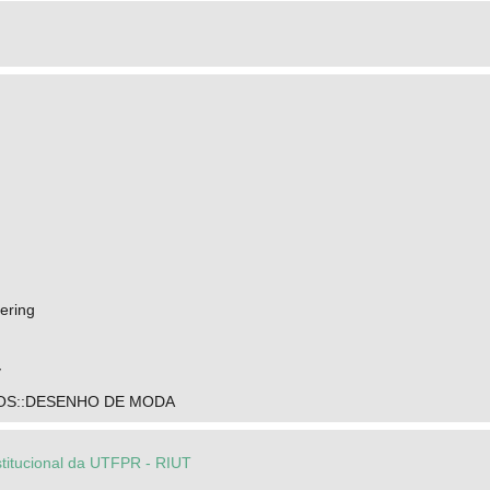
ering
y
OS::DESENHO DE MODA
stitucional da UTFPR - RIUT