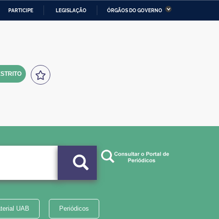
PARTICIPE
LEGISLAÇÃO
ÓRGÃOS DO GOVERNO
stério da Economia
Ministério da Infraestrutura
stério de Minas e Energia
Ministério da Ciência,
Tecnologia, Inovações e
Comunicações
STRITO
tério da Mulher, da Família
Secretaria-Geral
s Direitos Humanos
lto
terial UAB
Periódicos