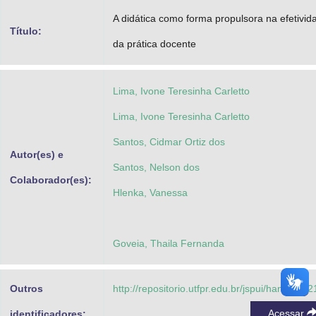
Advocacia-Geral da União
A didática como forma propulsora na efetivid
Título:
da prática docente
Banco Central do Brasil
Planalto
Lima, Ivone Teresinha Carletto
Lima, Ivone Teresinha Carletto
Santos, Cidmar Ortiz dos
Autor(es) e
Santos, Nelson dos
Colaborador(es):
Hlenka, Vanessa
Goveia, Thaila Fernanda
Outros
http://repositorio.utfpr.edu.br/jspui/handle/1/
Acessar
identificadores: