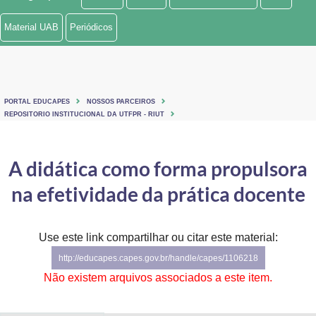
Ministério de Minas e Energia
Material UAB
Periódicos
Ministério da Ciência, Tecnologia, Inovações e Comunicações
Ministério do Meio Ambiente
PORTAL EDUCAPES
NOSSOS PARCEIROS
Ministério do Turismo
REPOSITORIO INSTITUCIONAL DA UTFPR - RIUT
Ministério do Desenvolvimento Regional
A didática como forma propulsora
Controladoria-Geral da União
na efetividade da prática docente
Ministério da Mulher, da Família e dos Direitos Humanos
Use este link compartilhar ou citar este material:
Secretaria-Geral
http://educapes.capes.gov.br/handle/capes/1106218
Secretaria de Governo
Não existem arquivos associados a este item.
Gabinete de Segurança Institucional