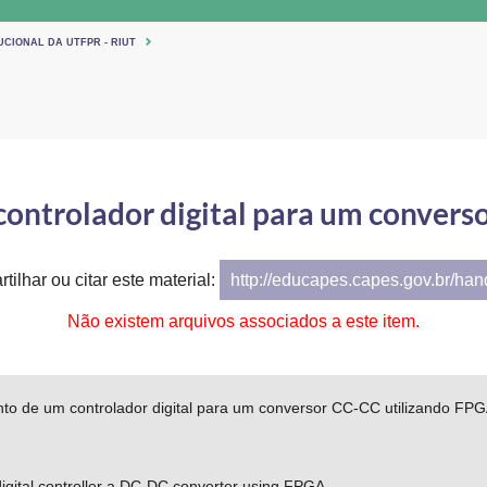
UCIONAL DA UTFPR - RIUT
ontrolador digital para um convers
tilhar ou citar este material:
http://educapes.capes.gov.br/ha
Não existem arquivos associados a este item.
to de um controlador digital para um conversor CC-CC utilizando FP
igital controller a DC-DC converter using FPGA