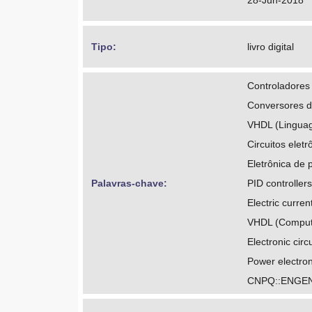
28-Jun-2018
Tipo: 
livro digital
Controladores
Conversores de
VHDL (Linguag
Circuitos eletr
Eletrônica de 
Palavras-chave: 
PID controllers
Electric curren
VHDL (Compute
Electronic circu
Power electron
CNPQ::ENGEN