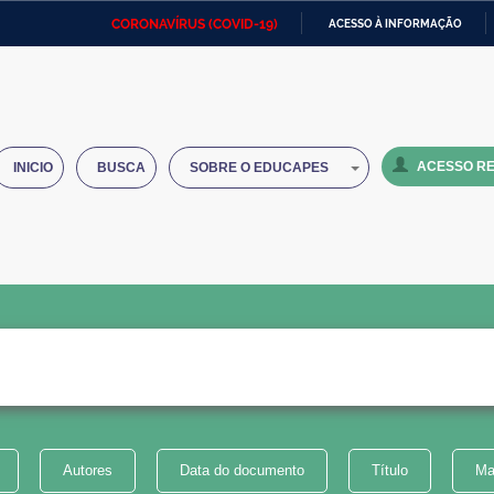
CORONAVÍRUS (COVID-19)
ACESSO À INFORMAÇÃO
Ministério da Defesa
Ministério das Relações
Mini
IR
Exteriores
PARA
O
Ministério da Cidadania
Ministério da Saúde
Mini
CONTEÚDO
ACESSO RE
INICIO
BUSCA
SOBRE O EDUCAPES
Ministério do Desenvolvimento
Controladoria-Geral da União
Minis
Regional
e do
Advocacia-Geral da União
Banco Central do Brasil
Plana
Autores
Data do documento
Título
Ma