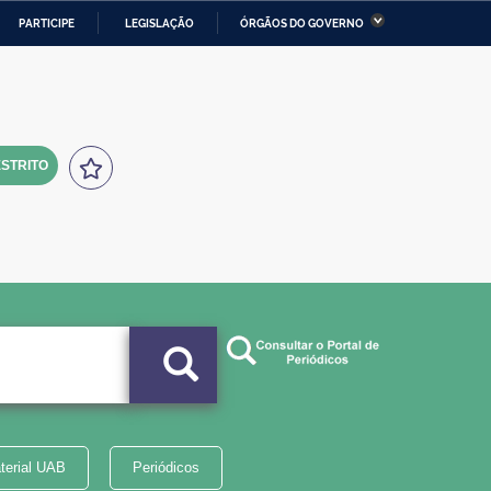
PARTICIPE
LEGISLAÇÃO
ÓRGÃOS DO GOVERNO
stério da Economia
Ministério da Infraestrutura
stério de Minas e Energia
Ministério da Ciência,
Tecnologia, Inovações e
Comunicações
STRITO
tério da Mulher, da Família
Secretaria-Geral
s Direitos Humanos
lto
terial UAB
Periódicos