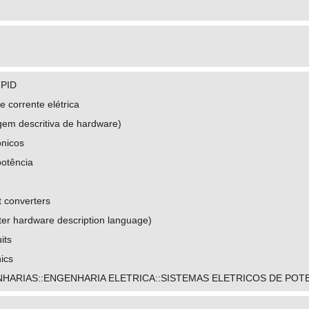
 PID
 corrente elétrica
em descritiva de hardware)
ônicos
potência
t converters
r hardware description language)
its
ics
HARIAS::ENGENHARIA ELETRICA::SISTEMAS ELETRICOS DE POT