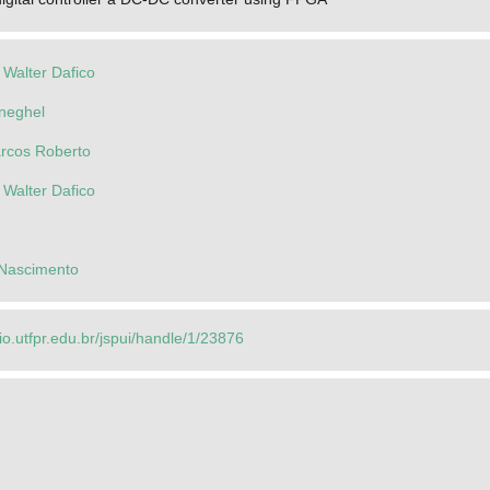
e Walter Dafico
eneghel
rcos Roberto
e Walter Dafico
 Nascimento
rio.utfpr.edu.br/jspui/handle/1/23876