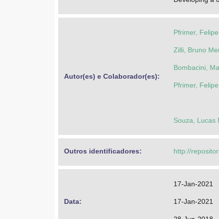
Pfrimer, Felip
Zilli, Bruno M
Bombacini, Ma
Autor(es) e Colaborador(es): 
Pfrimer, Felip
Souza, Lucas
Outros identificadores: 
http://reposito
17-Jan-2021
Data: 
17-Jan-2021