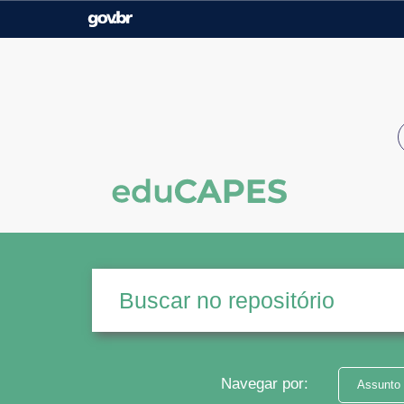
Casa Civil
Ministério da Justiça e
Segurança Pública
Ministério da Agricultura,
Ministério da Educação
Pecuária e Abastecimento
Ministério do Meio Ambiente
Ministério do Turismo
Secretaria de Governo
Gabinete de Segurança
Institucional
Navegar por:
Assunto