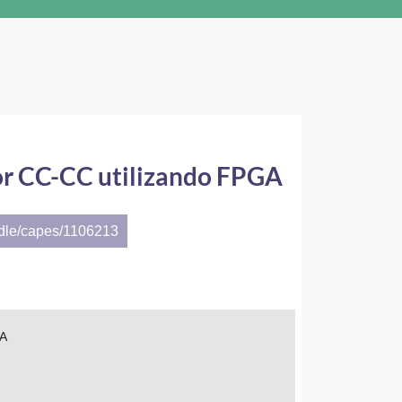
or CC-CC utilizando FPGA
ndle/capes/1106213
GA