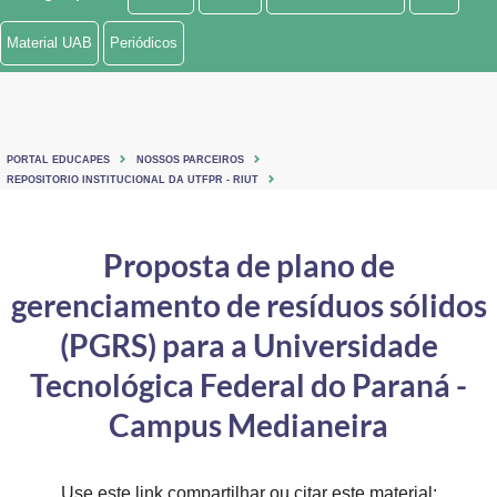
Ministério de Minas e Energia
Material UAB
Periódicos
Ministério da Ciência, Tecnologia, Inovações e Comunicações
Ministério do Meio Ambiente
PORTAL EDUCAPES
NOSSOS PARCEIROS
Ministério do Turismo
REPOSITORIO INSTITUCIONAL DA UTFPR - RIUT
Ministério do Desenvolvimento Regional
Proposta de plano de
Controladoria-Geral da União
gerenciamento de resíduos sólidos
Ministério da Mulher, da Família e dos Direitos Humanos
(PGRS) para a Universidade
Secretaria-Geral
Tecnológica Federal do Paraná -
Campus Medianeira
Secretaria de Governo
Gabinete de Segurança Institucional
Use este link compartilhar ou citar este material: