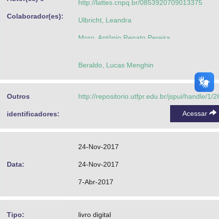
http://lattes.cnpq.br/0853920709013375
Colaborador(es):
Ulbricht, Leandra
Moro, Antônio Renato Pereira
Setti, João Antônio Palma
Beraldo, Lucas Menghin
Outros
http://repositorio.utfpr.edu.br/jspui/handle/1/
Acessar
identificadores:
24-Nov-2017
Data:
24-Nov-2017
7-Abr-2017
Tipo:
livro digital