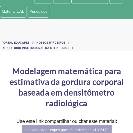
Ministério de Minas e Energia
Material UAB
Periódicos
Ministério da Ciência, Tecnologia, Inovações e Comunicações
Ministério do Meio Ambiente
PORTAL EDUCAPES
NOSSOS PARCEIROS
Ministério do Turismo
REPOSITORIO INSTITUCIONAL DA UTFPR - RIUT
Ministério do Desenvolvimento Regional
Modelagem matemática para
Controladoria-Geral da União
estimativa da gordura corporal
Ministério da Mulher, da Família e dos Direitos Humanos
baseada em densitômetro
Secretaria-Geral
radiológica
Secretaria de Governo
Use este link compartilhar ou citar este material:
Gabinete de Segurança Institucional
http://educapes.capes.gov.br/handle/capes/1106170