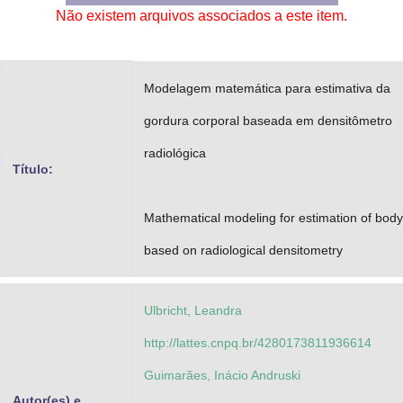
Não existem arquivos associados a este item.
Advocacia-Geral da União
Banco Central do Brasil
Modelagem matemática para estimativa da
Planalto
gordura corporal baseada em densitômetro
radiológica
Título:
Mathematical modeling for estimation of body
based on radiological densitometry
Ulbricht, Leandra
http://lattes.cnpq.br/4280173811936614
Guimarães, Inácio Andruski
Autor(es) e