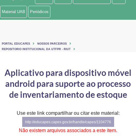
Ministério de Minas e Energia
Material UAB
Periódicos
Ministério da Ciência, Tecnologia, Inovações e Comunicações
Ministério do Meio Ambiente
PORTAL EDUCAPES
NOSSOS PARCEIROS
Ministério do Turismo
REPOSITORIO INSTITUCIONAL DA UTFPR - RIUT
Ministério do Desenvolvimento Regional
Aplicativo para dispositivo móvel
Controladoria-Geral da União
android para suporte ao processo
Ministério da Mulher, da Família e dos Direitos Humanos
de inventariamento de estoque
Secretaria-Geral
Use este link compartilhar ou citar este material:
Secretaria de Governo
http://educapes.capes.gov.br/handle/capes/1104776
Gabinete de Segurança Institucional
Não existem arquivos associados a este item.