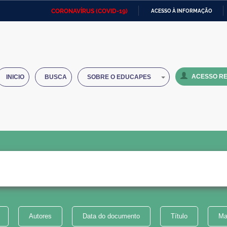
CORONAVÍRUS (COVID-19)
ACESSO À INFORMAÇÃO
Ministério da Defesa
Ministério das Relações
Mini
IR
Exteriores
PARA
O
Ministério da Cidadania
Ministério da Saúde
Mini
CONTEÚDO
ACESSO RE
INICIO
BUSCA
SOBRE O EDUCAPES
Ministério do Desenvolvimento
Controladoria-Geral da União
Minis
Regional
e do
Advocacia-Geral da União
Banco Central do Brasil
Plana
Autores
Data do documento
Título
Ma