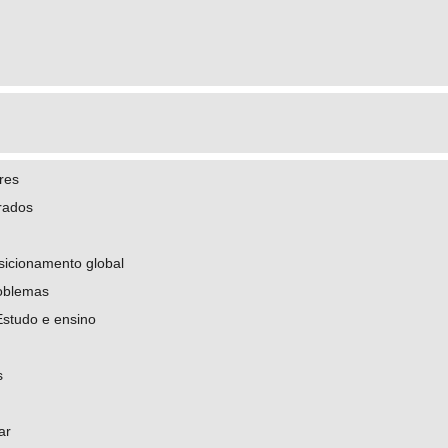
res
rados
sicionamento global
oblemas
Estudo e ensino
s
ar