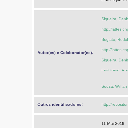
Siqueira, Deni
http://lattes
Begiato, Rodol
http://lattes.
Autor(es) e Colaborador(es): 
Siqueira, Deni
Eustáquio, Ro
Sachine, Mael
Souza, Willian
Outros identificadores: 
http://reposito
11-Mai-2018