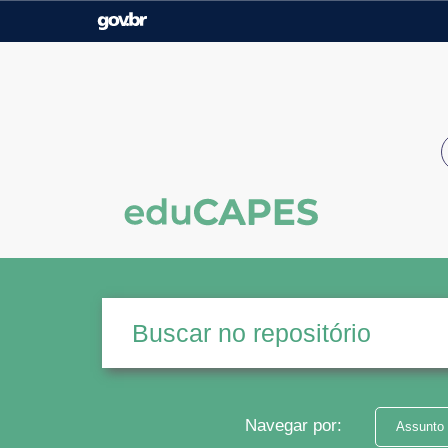
Casa Civil
Ministério da Justiça e
Segurança Pública
Ministério da Agricultura,
Ministério da Educação
Pecuária e Abastecimento
Ministério do Meio Ambiente
Ministério do Turismo
Secretaria de Governo
Gabinete de Segurança
Institucional
Navegar por:
Assunto