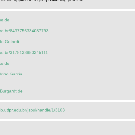
se de
.cnpq.br/8437756334087793
fo Gotardi
cnpq.br/3178133850345111
se de
drigo Garcia
 Burgardt de
rio.utfpr.edu.br/jspui/handle/1/3103