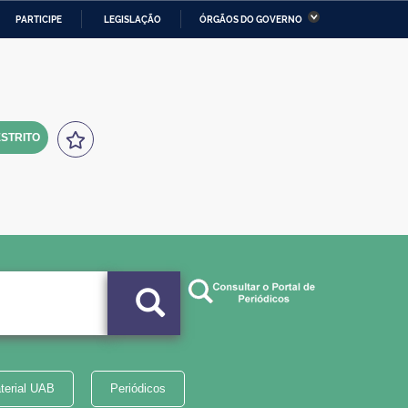
PARTICIPE
LEGISLAÇÃO
ÓRGÃOS DO GOVERNO
stério da Economia
Ministério da Infraestrutura
stério de Minas e Energia
Ministério da Ciência,
Tecnologia, Inovações e
Comunicações
STRITO
tério da Mulher, da Família
Secretaria-Geral
s Direitos Humanos
lto
terial UAB
Periódicos