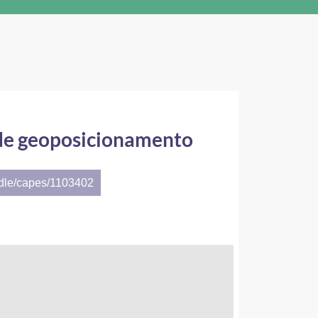
de geoposicionamento
ndle/capes/1103402