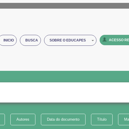
ACESSO RE
INICIO
BUSCA
SOBRE O EDUCAPES
Autores
Data do documento
Título
Ma