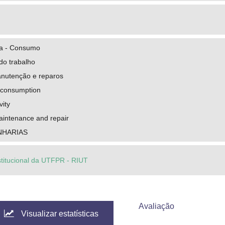
ica - Consumo
do trabalho
nutenção e reparos
r consumption
vity
aintenance and repair
NHARIAS
stitucional da UTFPR - RIUT
Avaliação
Visualizar estatísticas