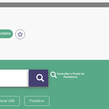
STRITO
terial UAB
Periódicos