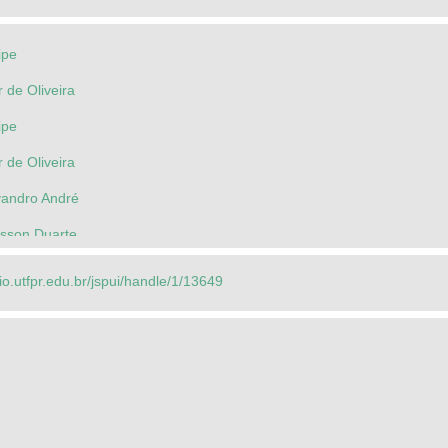
ipe
r de Oliveira
ipe
r de Oliveira
vandro André
isson Duarte
rio.utfpr.edu.br/jspui/handle/1/13649