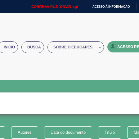
CORONAVÍRUS (COVID-19)
ACESSO À INFORMAÇÃO
Ministério da Defesa
Ministério das Relações
Mini
IR
Exteriores
PARA
O
Ministério da Cidadania
Ministério da Saúde
Mini
CONTEÚDO
ACESSO RE
INICIO
BUSCA
SOBRE O EDUCAPES
Ministério do Desenvolvimento
Controladoria-Geral da União
Minis
Regional
e do
Advocacia-Geral da União
Banco Central do Brasil
Plana
Autores
Data do documento
Título
Ma