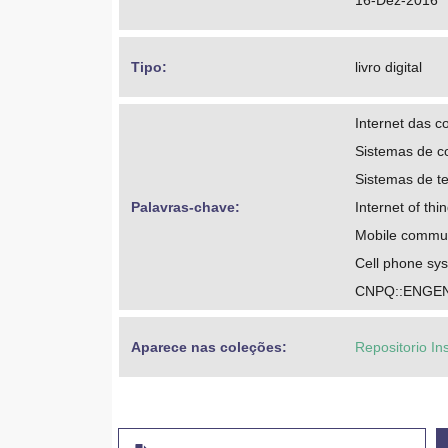
16-Dez-2016
Tipo: 
livro digital
Internet das c
Sistemas de 
Sistemas de te
Palavras-chave: 
Internet of thi
Mobile commun
Cell phone sy
CNPQ::ENGE
Aparece nas coleções:
Repositorio In