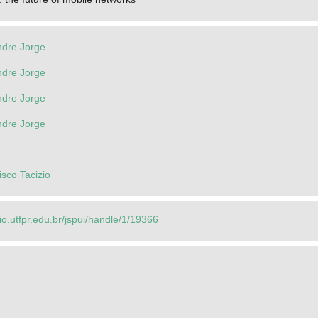
ndre Jorge
ndre Jorge
ndre Jorge
ndre Jorge
isco Tacizio
rio.utfpr.edu.br/jspui/handle/1/19366