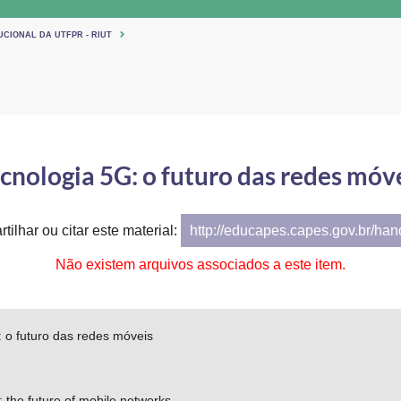
UCIONAL DA UTFPR - RIUT
cnologia 5G: o futuro das redes móv
tilhar ou citar este material:
http://educapes.capes.gov.br/ha
Não existem arquivos associados a este item.
 o futuro das redes móveis
 the future of mobile networks