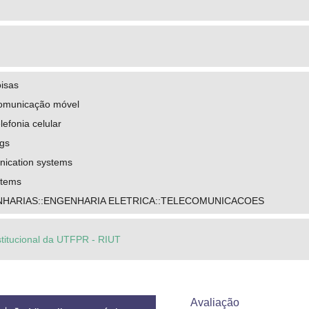
oisas
comunicação móvel
lefonia celular
ngs
ication systems
stems
NHARIAS::ENGENHARIA ELETRICA::TELECOMUNICACOES
stitucional da UTFPR - RIUT
Avaliação