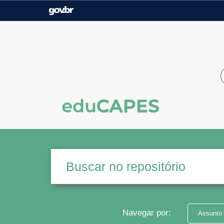
Casa Civil
Ministério da Justiça e
Segurança Pública
Ministério da Agricultura,
Ministério da Educação
Pecuária e Abastecimento
Ministério do Meio Ambiente
Ministério do Turismo
Secretaria de Governo
Gabinete de Segurança
Institucional
Navegar por:
Assunto