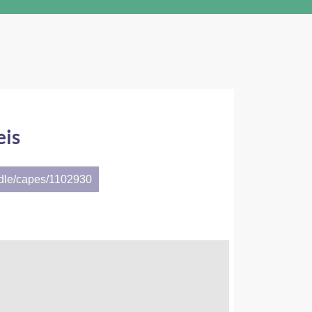
eis
ndle/capes/1102930