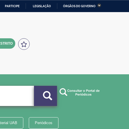
PARTICIPE
LEGISLAÇÃO
ÓRGÃOS DO GOVERNO
stério da Economia
Ministério da Infraestrutura
stério de Minas e Energia
Ministério da Ciência,
Tecnologia, Inovações e
Comunicações
STRITO
tério da Mulher, da Família
Secretaria-Geral
s Direitos Humanos
lto
terial UAB
Periódicos