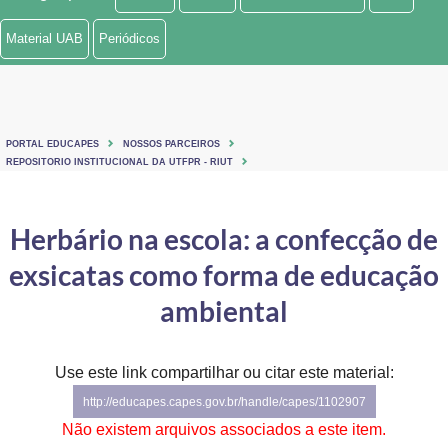
Ministério de Minas e Energia
Material UAB
Periódicos
Ministério da Ciência, Tecnologia, Inovações e Comunicações
Ministério do Meio Ambiente
PORTAL EDUCAPES
NOSSOS PARCEIROS
Ministério do Turismo
REPOSITORIO INSTITUCIONAL DA UTFPR - RIUT
Ministério do Desenvolvimento Regional
Herbário na escola: a confecção de
Controladoria-Geral da União
exsicatas como forma de educação
Ministério da Mulher, da Família e dos Direitos Humanos
ambiental
Secretaria-Geral
Use este link compartilhar ou citar este material:
Secretaria de Governo
http://educapes.capes.gov.br/handle/capes/1102907
Gabinete de Segurança Institucional
Não existem arquivos associados a este item.