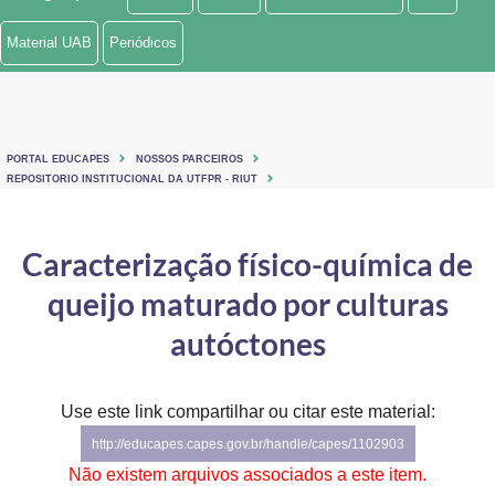
Ministério de Minas e Energia
Material UAB
Periódicos
Ministério da Ciência, Tecnologia, Inovações e Comunicações
Ministério do Meio Ambiente
PORTAL EDUCAPES
NOSSOS PARCEIROS
Ministério do Turismo
REPOSITORIO INSTITUCIONAL DA UTFPR - RIUT
Ministério do Desenvolvimento Regional
Caracterização físico-química de
Controladoria-Geral da União
queijo maturado por culturas
Ministério da Mulher, da Família e dos Direitos Humanos
autóctones
Secretaria-Geral
Use este link compartilhar ou citar este material:
Secretaria de Governo
http://educapes.capes.gov.br/handle/capes/1102903
Gabinete de Segurança Institucional
Não existem arquivos associados a este item.