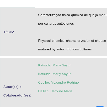
Advocacia-Geral da União
Caracterização físico-química de queijo mat
Banco Central do Brasil
por culturas autóctones
Planalto
Título:
Physical-chemical characterization of cheese
matured by autochthonous cultures
Katsuda, Marly Sayuri
Katsuda, Marly Sayuri
Coelho, Alexandre Rodrigo
Autor(es) e
Calliari, Caroline Maria
Colaborador(es):