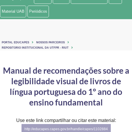
Ministério de Minas e Energia
Material UAB
Periódicos
Ministério da Ciência, Tecnologia, Inovações e Comunicações
Ministério do Meio Ambiente
PORTAL EDUCAPES
NOSSOS PARCEIROS
Ministério do Turismo
REPOSITORIO INSTITUCIONAL DA UTFPR - RIUT
Ministério do Desenvolvimento Regional
Manual de recomendações sobre a
Controladoria-Geral da União
legibilidade visual de livros de
Ministério da Mulher, da Família e dos Direitos Humanos
língua portuguesa do 1º ano do
Secretaria-Geral
ensino fundamental
Secretaria de Governo
Use este link compartilhar ou citar este material:
Gabinete de Segurança Institucional
http://educapes.capes.gov.br/handle/capes/1102884