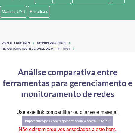
Ministério de Minas e Energia
Material UAB
Periódicos
Ministério da Ciência, Tecnologia, Inovações e Comunicações
Ministério do Meio Ambiente
PORTAL EDUCAPES
NOSSOS PARCEIROS
Ministério do Turismo
REPOSITORIO INSTITUCIONAL DA UTFPR - RIUT
Ministério do Desenvolvimento Regional
Análise comparativa entre
Controladoria-Geral da União
ferramentas para gerenciamento e
Ministério da Mulher, da Família e dos Direitos Humanos
monitoramento de redes
Secretaria-Geral
Use este link compartilhar ou citar este material:
Secretaria de Governo
http://educapes.capes.gov.br/handle/capes/1102753
Gabinete de Segurança Institucional
Não existem arquivos associados a este item.