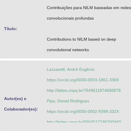
Advocacia-Geral da União
Contribuições para NILM baseadas em redes
convolucionais profundas
Banco Central do Brasil
Título:
Planalto
Contributions to NILM based on deep
convolutional networks
Lazzaretti, André Eugênio
https://orcid.org/0000-0003-1861-3369
http://lattes.cnpq.br/7649611874688878
Autor(es) e
Pipa, Daniel Rodrigues
Colaborador(es):
https://orcid.org/0000-0002-9398-332X
http://lattes.cnpq.br/5604517186200940