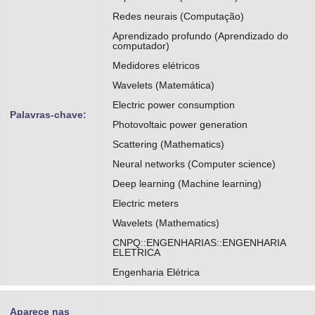
Redes neurais (Computação)
https://orcid.org/0000-0002-8709-7022
Aprendizado profundo (Aprendizado do
http://lattes.cnpq.br/3961773765127529
computador)
Medidores elétricos
Wavelets (Matemática)
Electric power consumption
Palavras-chave:
Photovoltaic power generation
Scattering (Mathematics)
Neural networks (Computer science)
Deep learning (Machine learning)
Electric meters
Wavelets (Mathematics)
CNPQ::ENGENHARIAS::ENGENHARIA
ELETRICA
Engenharia Elétrica
Aparece nas