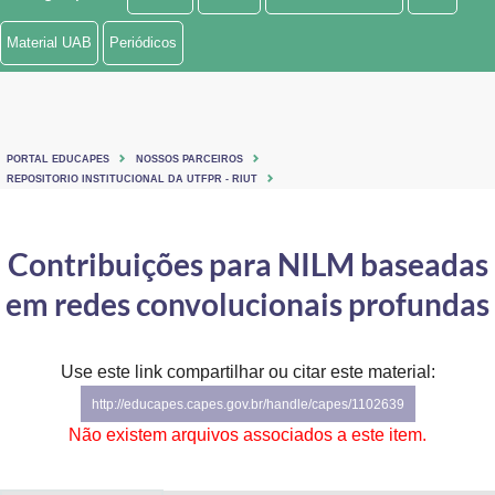
Ministério de Minas e Energia
Material UAB
Periódicos
Ministério da Ciência, Tecnologia, Inovações e Comunicações
Ministério do Meio Ambiente
PORTAL EDUCAPES
NOSSOS PARCEIROS
Ministério do Turismo
REPOSITORIO INSTITUCIONAL DA UTFPR - RIUT
Ministério do Desenvolvimento Regional
Contribuições para NILM baseadas
Controladoria-Geral da União
em redes convolucionais profundas
Ministério da Mulher, da Família e dos Direitos Humanos
Use este link compartilhar ou citar este material:
Secretaria-Geral
http://educapes.capes.gov.br/handle/capes/1102639
Secretaria de Governo
Não existem arquivos associados a este item.
Gabinete de Segurança Institucional