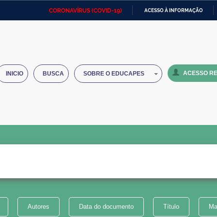
CORONAVÍRUS (COVID-19)
ACESSO À INFORMAÇÃO
Ministério da Defesa
Ministério das Relações
Mini
IR
Exteriores
PARA
O
Ministério da Cidadania
Ministério da Saúde
Mini
CONTEÚDO
ACESSO RE
INICIO
BUSCA
SOBRE O EDUCAPES
Ministério do Desenvolvimento
Controladoria-Geral da União
Minis
Regional
e do
Advocacia-Geral da União
Banco Central do Brasil
Plana
Autores
Data do documento
Título
Ma