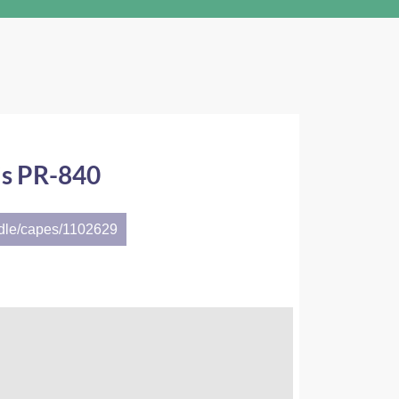
is PR-840
ndle/capes/1102629