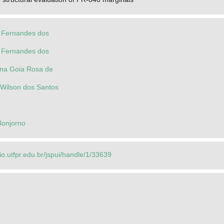
a Fernandes dos
a Fernandes dos
ana Goia Rosa de
 Wilson dos Santos
Bonjorno
rio.utfpr.edu.br/jspui/handle/1/33639