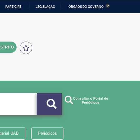
PARTICIPE
LEGISLAÇÃO
ÓRGÃOS DO GOVERNO
stério da Economia
Ministério da Infraestrutura
stério de Minas e Energia
Ministério da Ciência,
Tecnologia, Inovações e
Comunicações
STRITO
tério da Mulher, da Família
Secretaria-Geral
s Direitos Humanos
lto
terial UAB
Periódicos