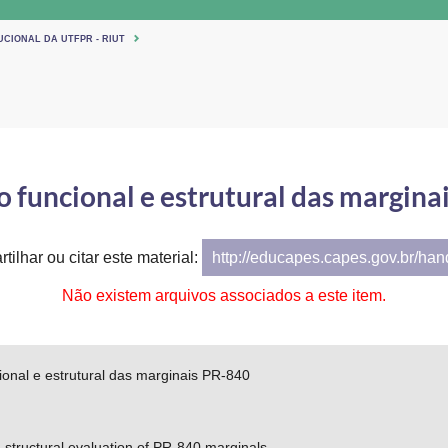
UCIONAL DA UTFPR - RIUT
o funcional e estrutural das margina
tilhar ou citar este material:
http://educapes.capes.gov.br/ha
Não existem arquivos associados a este item.
ional e estrutural das marginais PR-840
 structural evaluation of PR-840 marginals