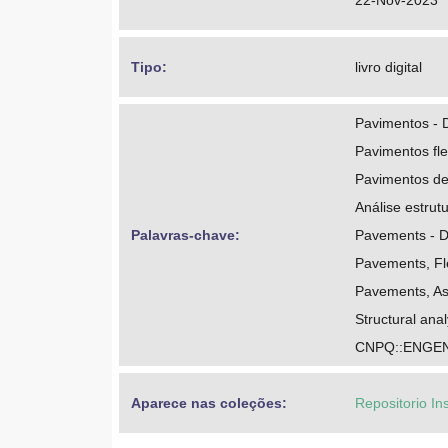
22-Nov-2023
Tipo: 
livro digital
Pavimentos - D
Pavimentos fle
Pavimentos de
Análise estrut
Palavras-chave: 
Pavements - D
Pavements, Fl
Pavements, As
Structural ana
CNPQ::ENGEN
Aparece nas coleções:
Repositorio In