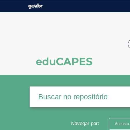
Casa Civil
Ministério da Justiça e
Segurança Pública
Ministério da Agricultura,
Ministério da Educação
Pecuária e Abastecimento
Ministério do Meio Ambiente
Ministério do Turismo
Secretaria de Governo
Gabinete de Segurança
Institucional
Navegar por:
Assunto