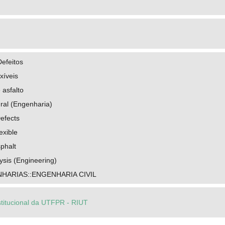
efeitos
xíveis
 asfalto
ural (Engenharia)
efects
exible
phalt
lysis (Engineering)
HARIAS::ENGENHARIA CIVIL
stitucional da UTFPR - RIUT