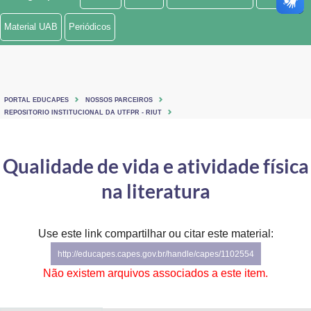
Ministério de Minas e Energia
Material UAB
Periódicos
Ministério da Ciência, Tecnologia, Inovações e Comunicações
Ministério do Meio Ambiente
PORTAL EDUCAPES
NOSSOS PARCEIROS
Ministério do Turismo
REPOSITORIO INSTITUCIONAL DA UTFPR - RIUT
Ministério do Desenvolvimento Regional
Qualidade de vida e atividade física
Controladoria-Geral da União
na literatura
Ministério da Mulher, da Família e dos Direitos Humanos
Use este link compartilhar ou citar este material:
Secretaria-Geral
http://educapes.capes.gov.br/handle/capes/1102554
Secretaria de Governo
Não existem arquivos associados a este item.
Gabinete de Segurança Institucional