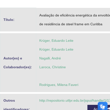
Advocacia-Geral da União
Avaliação de eficiência energética da envoltó
Banco Central do Brasil
Título:
de residência de steel frame em Curitiba
Planalto
Krüger, Eduardo Leite
Krüger, Eduardo Leite
Autor(es) e
Nagalli, André
Colaborador(es):
Laroca, Christine
Rodrigues, Milena Faveri
Outros
http://repositorio.utfpr.edu.br/jspui/handle/1/
Acessar
identificadores: