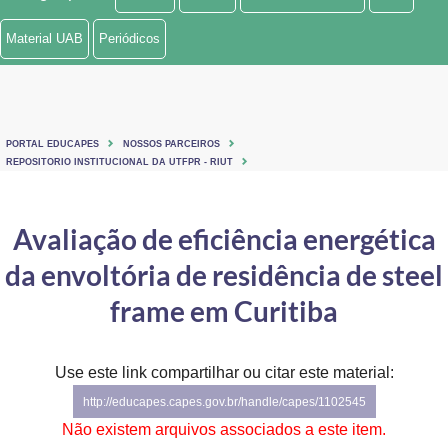
Ministério de Minas e Energia
Material UAB
Periódicos
Ministério da Ciência, Tecnologia, Inovações e Comunicações
Ministério do Meio Ambiente
PORTAL EDUCAPES
NOSSOS PARCEIROS
Ministério do Turismo
REPOSITORIO INSTITUCIONAL DA UTFPR - RIUT
Ministério do Desenvolvimento Regional
Avaliação de eficiência energética
Controladoria-Geral da União
da envoltória de residência de steel
Ministério da Mulher, da Família e dos Direitos Humanos
frame em Curitiba
Secretaria-Geral
Use este link compartilhar ou citar este material:
Secretaria de Governo
http://educapes.capes.gov.br/handle/capes/1102545
Gabinete de Segurança Institucional
Não existem arquivos associados a este item.