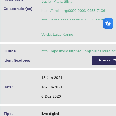
Bacila, Maria Sílvia
Colaborador(es):
https://orcid.org/0000-0003-0953-7106
http://lattes.cnpq.br/5897077507024436
Resende, Luis Mauricio Martins de
Volski, Laize Karine
http://orcid.org/0000-0003-4151-0843
http://lattes.cnpq.br/5368459603526305
Outros
http://repositorio.utfpr.edu.br/jspui/handle/1/
Matos, Eloiza Aparecida Silva Avila de
Acessar
identificadores:
https://orcid.org/0000-0002-2857-4159
http://lattes.cnpq.br/0394414374162107
18-Jun-2021
Mainginski, Fabio Edenei
Data:
18-Jun-2021
http://orcid.org/0000-0001-9597-2715
6-Dez-2020
http://lattes.cnpq.br/9710968314629252
Bacila, Maria Sílvia
Tipo:
livro digital