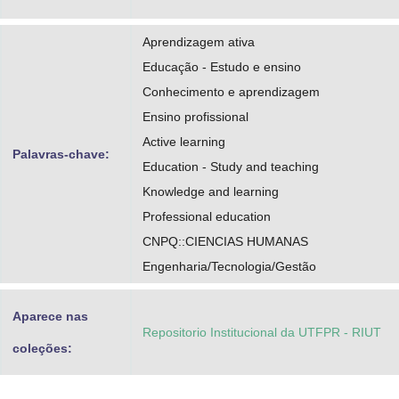
https://orcid.org/0000-0003-0953-7106
Aprendizagem ativa
http://lattes.cnpq.br/5897077507024436
Educação - Estudo e ensino
Donato, Sueli Pereira
Conhecimento e aprendizagem
Ensino profissional
https://orcid.org/0000-0002-2759-5900
Active learning
http://lattes.cnpq.br/0201518990353008
Palavras-chave:
Education - Study and teaching
Knowledge and learning
Professional education
CNPQ::CIENCIAS HUMANAS
Engenharia/Tecnologia/Gestão
Aparece nas
Repositorio Institucional da UTFPR - RIUT
coleções: