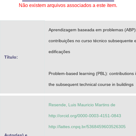
Não existem arquivos associados a este item.
Advocacia-Geral da União
Banco Central do Brasil
Aprendizagem baseada em problemas (ABP)
Planalto
contribuições no curso técnico subsequente
edificações
Título:
Problem-based learning (PBL): contributions 
the subsequent technical course in buildings
Resende, Luis Mauricio Martins de
http://orcid.org/0000-0003-4151-0843
http://lattes.cnpq.br/5368459603526305
Autor(es) e