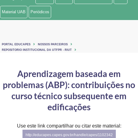
Ministério de Minas e Energia
Material UAB
Periódicos
Ministério da Ciência, Tecnologia, Inovações e Comunicações
Ministério do Meio Ambiente
PORTAL EDUCAPES
NOSSOS PARCEIROS
Ministério do Turismo
REPOSITORIO INSTITUCIONAL DA UTFPR - RIUT
Ministério do Desenvolvimento Regional
Aprendizagem baseada em
Controladoria-Geral da União
problemas (ABP): contribuições no
Ministério da Mulher, da Família e dos Direitos Humanos
curso técnico subsequente em
Secretaria-Geral
edificações
Secretaria de Governo
Use este link compartilhar ou citar este material:
Gabinete de Segurança Institucional
http://educapes.capes.gov.br/handle/capes/1102342