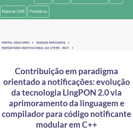
Ministério de Minas e Energia
Material UAB
Periódicos
Ministério da Ciência, Tecnologia, Inovações e Comunicações
Ministério do Meio Ambiente
PORTAL EDUCAPES
NOSSOS PARCEIROS
Ministério do Turismo
REPOSITORIO INSTITUCIONAL DA UTFPR - RIUT
Ministério do Desenvolvimento Regional
Contribuição em paradigma
Controladoria-Geral da União
orientado a notificações: evolução
Ministério da Mulher, da Família e dos Direitos Humanos
da tecnologia LingPON 2.0 via
Secretaria-Geral
aprimoramento da linguagem e
compilador para código notificante
Secretaria de Governo
modular em C++
Gabinete de Segurança Institucional