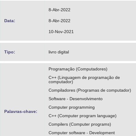
http://lattes.cnpq.br/0613768899914607
8-Abr-2022
Fabro, Joao Alberto
Data:
8-Abr-2022
https://orcid.org/0000-0001-8975-0323
10-Nov-2021
http://lattes.cnpq.br/6841185662777161
Banaszewski, Roni Fabio
Tipo:
livro digital
http://lattes.cnpq.br/4097469570844584
Programação (Computadores)
C++ (Linguagem de programação de
computador)
Compiladores (Programas de computador)
Software - Desenvolvimento
Computer programming
Palavras-chave:
C++ (Computer program language)
Compilers (Computer programs)
Computer software - Development