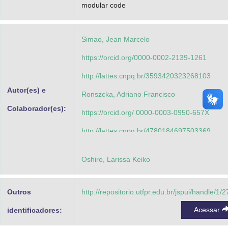
modular code
Simao, Jean Marcelo
https://orcid.org/0000-0002-2139-1261
http://lattes.cnpq.br/3593420323268103
Autor(es) e
Ronszcka, Adriano Francisco
Colaborador(es):
https://orcid.org/ 0000-0003-0950-657X
http://lattes.cnpq.br/4780184697503369
Lazzaretti, Andre Eugenio
Oshiro, Larissa Keiko
https://orcid.org/0000-0003-1861-3369
http://lattes.cnpq.br/7649611874688878
Outros
http://repositorio.utfpr.edu.br/jspui/handle/1/
Silva, Fabiano
Acessar
identificadores:
https://orcid.org/0000-0001-5453-6175