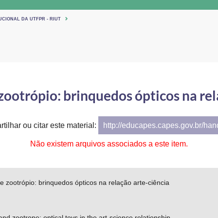
UCIONAL DA UTFPR - RIUT
zootrópio: brinquedos ópticos na rel
tilhar ou citar este material:
http://educapes.capes.gov.br/ha
Não existem arquivos associados a este item.
e zootrópio: brinquedos ópticos na relação arte-ciência
nd zootrope: optical toys in the art-science relationship