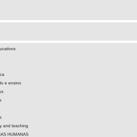
ucativos
ica
do e ensino
ys
e
s
y and teaching
IAS HUMANAS