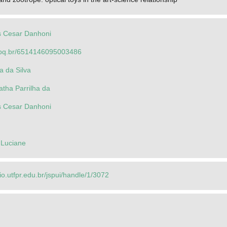
s Cesar Danhoni
.cnpq.br/6514146095003486
a da Silva
atha Parrilha da
s Cesar Danhoni
 Luciane
rio.utfpr.edu.br/jspui/handle/1/3072