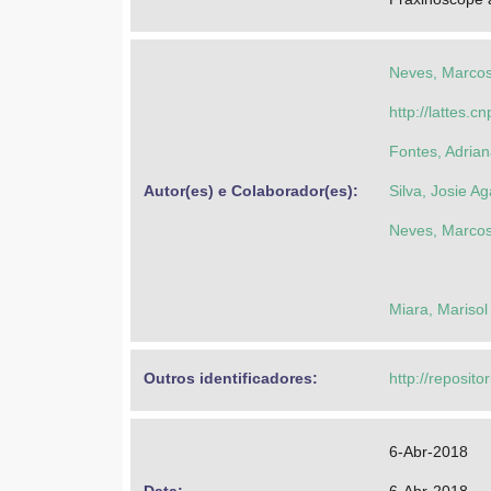
Neves, Marco
http://lattes
Fontes, Adrian
Autor(es) e Colaborador(es): 
Silva, Josie Ag
Neves, Marco
Miara, Marisol
Outros identificadores: 
http://reposito
6-Abr-2018