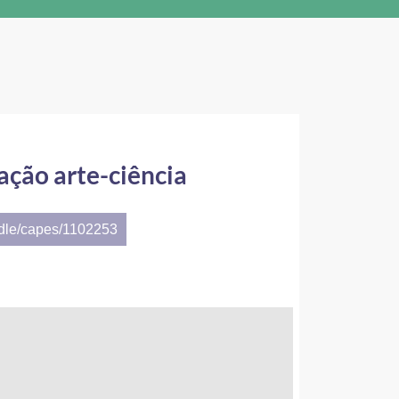
ação arte-ciência
ndle/capes/1102253