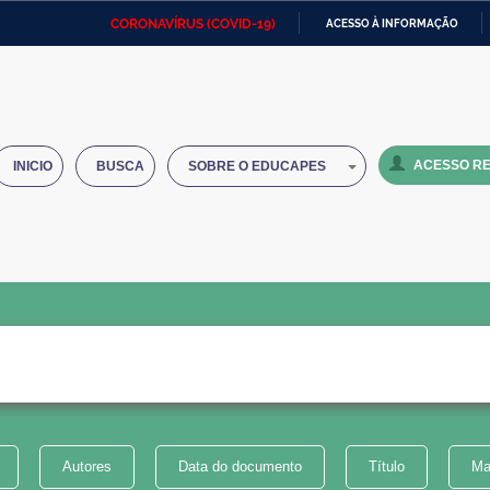
CORONAVÍRUS (COVID-19)
ACESSO À INFORMAÇÃO
Ministério da Defesa
Ministério das Relações
Mini
IR
Exteriores
PARA
O
Ministério da Cidadania
Ministério da Saúde
Mini
CONTEÚDO
ACESSO RE
INICIO
BUSCA
SOBRE O EDUCAPES
Ministério do Desenvolvimento
Controladoria-Geral da União
Minis
Regional
e do
Advocacia-Geral da União
Banco Central do Brasil
Plana
Autores
Data do documento
Título
Ma