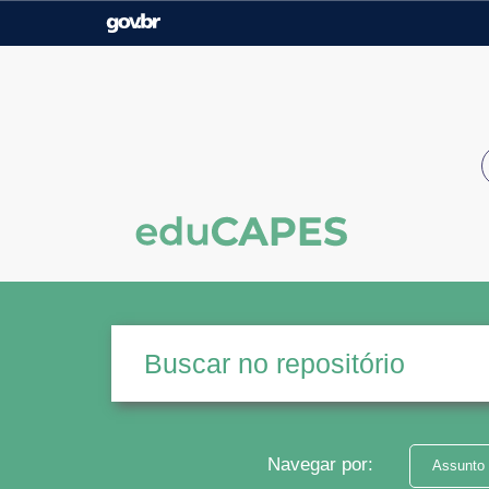
Casa Civil
Ministério da Justiça e
Segurança Pública
Ministério da Agricultura,
Ministério da Educação
Pecuária e Abastecimento
Ministério do Meio Ambiente
Ministério do Turismo
Secretaria de Governo
Gabinete de Segurança
Institucional
Navegar por:
Assunto