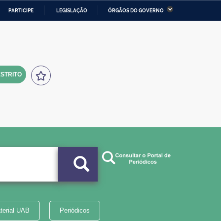
PARTICIPE
LEGISLAÇÃO
ÓRGÃOS DO GOVERNO
stério da Economia
Ministério da Infraestrutura
stério de Minas e Energia
Ministério da Ciência,
Tecnologia, Inovações e
Comunicações
STRITO
tério da Mulher, da Família
Secretaria-Geral
s Direitos Humanos
lto
terial UAB
Periódicos