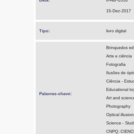
Data: 
6-Abr-2018
15-Dez-2017
Tipo: 
livro digital
Brinquedos ed
Arte e ciência
Fotografia
Ilusões de ópt
Ciência - Estu
Educational to
Palavras-chave: 
Art and scienc
Photography
Optical illusion
Science - Stud
CNPQ::CIENC