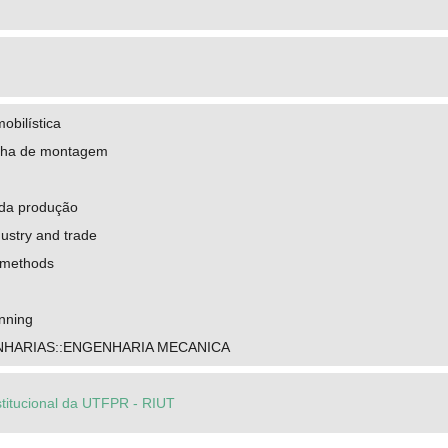
obilística
inha de montagem
da produção
ustry and trade
 methods
nning
NHARIAS::ENGENHARIA MECANICA
stitucional da UTFPR - RIUT