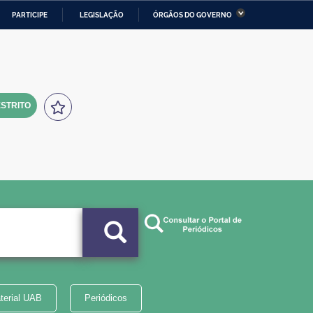
PARTICIPE
LEGISLAÇÃO
ÓRGÃOS DO GOVERNO
stério da Economia
Ministério da Infraestrutura
stério de Minas e Energia
Ministério da Ciência,
Tecnologia, Inovações e
Comunicações
STRITO
tério da Mulher, da Família
Secretaria-Geral
s Direitos Humanos
lto
terial UAB
Periódicos