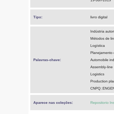
19-Jun-2019
Tipo: 
livro digital
Indústria autom
Métodos de l
Logística
Planejamento 
Palavras-chave: 
Automobile ind
Assembly-line
Logistics
Production pla
CNPQ::ENGE
Aparece nas coleções:
Repositorio In