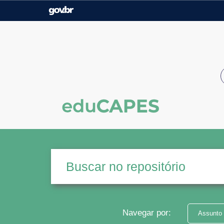
Casa Civil
Ministério da Justiça e
Segurança Pública
Ministério da Agricultura,
Ministério da Educação
Pecuária e Abastecimento
Ministério do Meio Ambiente
Ministério do Turismo
Secretaria de Governo
Gabinete de Segurança
Institucional
Navegar por:
Assunto