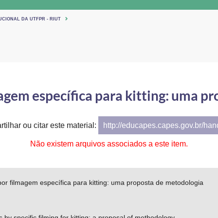
UCIONAL DA UTFPR - RIUT
agem específica para kitting: uma p
tilhar ou citar este material:
http://educapes.capes.gov.br/ha
Não existem arquivos associados a este item.
or filmagem específica para kitting: uma proposta de metodologia
by specific filming for kitting: a proposal of methodology