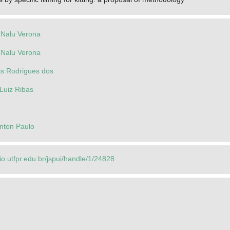
 Nalu Verona
 Nalu Verona
is Rodrigues dos
Luiz Ribas
ynton Paulo
rio.utfpr.edu.br/jspui/handle/1/24828