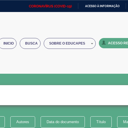
CORONAVÍRUS (COVID-19)
ACESSO À INFORMAÇÃO
Ministério da Defesa
Ministério das Relações
Mini
IR
Exteriores
PARA
O
Ministério da Cidadania
Ministério da Saúde
Mini
CONTEÚDO
ACESSO RE
INICIO
BUSCA
SOBRE O EDUCAPES
Ministério do Desenvolvimento
Controladoria-Geral da União
Minis
Regional
e do
Advocacia-Geral da União
Banco Central do Brasil
Plana
Autores
Data do documento
Título
Ma