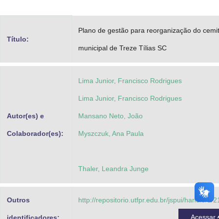
Advocacia-Geral da União
Plano de gestão para reorganização do cemit
Banco Central do Brasil
Título:
municipal de Treze Tílias SC
Planalto
Lima Junior, Francisco Rodrigues
Lima Junior, Francisco Rodrigues
Autor(es) e
Mansano Neto, João
Colaborador(es):
Myszczuk, Ana Paula
Thaler, Leandra Junge
Outros
http://repositorio.utfpr.edu.br/jspui/handle/1/
Acessar
identificadores: