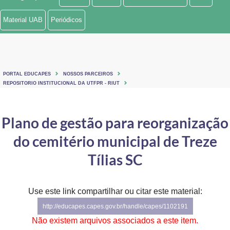
Ministério de Minas e Energia
Material UAB
Periódicos
Ministério da Ciência, Tecnologia, Inovações e Comunicações
Ministério do Meio Ambiente
PORTAL EDUCAPES
NOSSOS PARCEIROS
Ministério do Turismo
REPOSITORIO INSTITUCIONAL DA UTFPR - RIUT
Ministério do Desenvolvimento Regional
Plano de gestão para reorganização
Controladoria-Geral da União
do cemitério municipal de Treze
Ministério da Mulher, da Família e dos Direitos Humanos
Tílias SC
Secretaria-Geral
Use este link compartilhar ou citar este material:
Secretaria de Governo
http://educapes.capes.gov.br/handle/capes/1102191
Gabinete de Segurança Institucional
Não existem arquivos associados a este item.