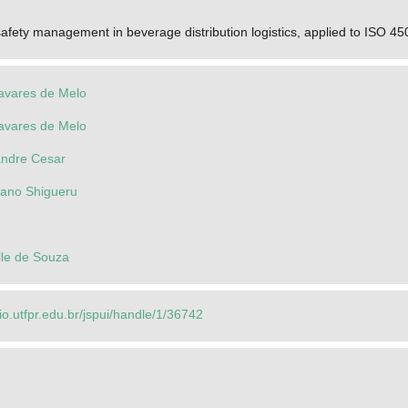
afety management in beverage distribution logistics, applied to ISO 4
Tavares de Melo
Tavares de Melo
andre Cesar
fano Shigueru
lle de Souza
rio.utfpr.edu.br/jspui/handle/1/36742