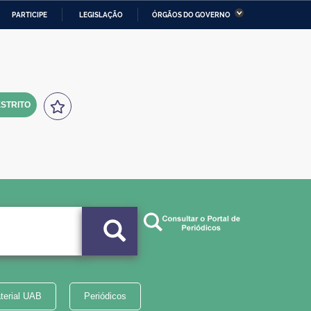
PARTICIPE
LEGISLAÇÃO
ÓRGÃOS DO GOVERNO
stério da Economia
Ministério da Infraestrutura
stério de Minas e Energia
Ministério da Ciência,
Tecnologia, Inovações e
Comunicações
STRITO
tério da Mulher, da Família
Secretaria-Geral
s Direitos Humanos
lto
terial UAB
Periódicos