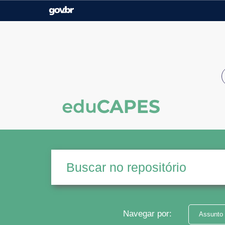
Casa Civil
Ministério da Justiça e
Segurança Pública
Ministério da Agricultura,
Ministério da Educação
Pecuária e Abastecimento
Ministério do Meio Ambiente
Ministério do Turismo
Secretaria de Governo
Gabinete de Segurança
Institucional
Navegar por:
Assunto