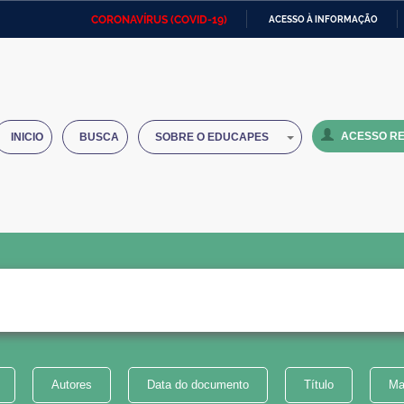
CORONAVÍRUS (COVID-19)
ACESSO À INFORMAÇÃO
Ministério da Defesa
Ministério das Relações
Mini
IR
Exteriores
PARA
O
Ministério da Cidadania
Ministério da Saúde
Mini
CONTEÚDO
ACESSO RE
INICIO
BUSCA
SOBRE O EDUCAPES
Ministério do Desenvolvimento
Controladoria-Geral da União
Minis
Regional
e do
Advocacia-Geral da União
Banco Central do Brasil
Plana
Autores
Data do documento
Título
Ma