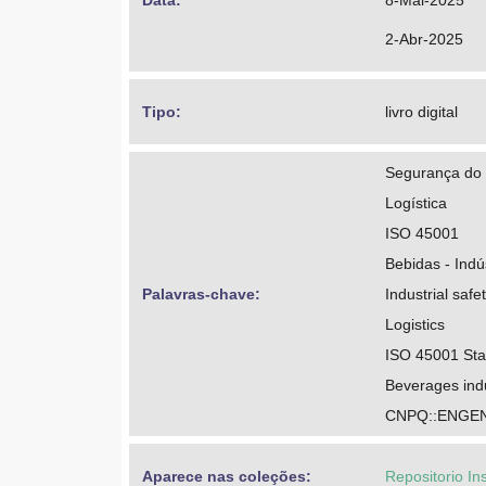
Data: 
8-Mai-2025
2-Abr-2025
Tipo: 
livro digital
Segurança do 
Logística
ISO 45001
Bebidas - Indú
Palavras-chave: 
Industrial safe
Logistics
ISO 45001 St
Beverages ind
CNPQ::ENGEN
Aparece nas coleções:
Repositorio In