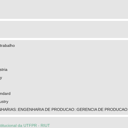
trabalho
stria
ty
andard
ustry
HARIAS::ENGENHARIA DE PRODUCAO::GERENCIA DE PRODUCAO:
stitucional da UTFPR - RIUT