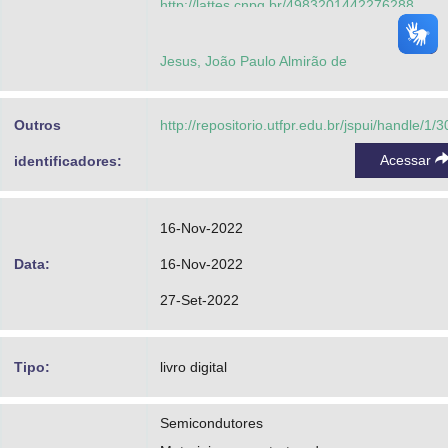
http://lattes.cnpq.br/4983201442276288
Nascimento, Érica Cristina Moreno
Jesus, João Paulo Almirão de
https://orcid.org/0000-0003-1365-177X
http://lattes.cnpq.br/9078602057716749
Outros
http://repositorio.utfpr.edu.br/jspui/handle/1/
La Porta, Felipe de Almeida
Acessar
identificadores:
https://orcid.org/0000-0003-0990-7947
http://lattes.cnpq.br/9613088203057046
16-Nov-2022
Data:
16-Nov-2022
27-Set-2022
Tipo:
livro digital
Semicondutores