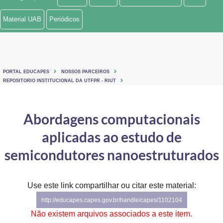
Ministério de Minas e Energia
Material UAB
Periódicos
Ministério da Ciência, Tecnologia, Inovações e Comunicações
Ministério do Meio Ambiente
PORTAL EDUCAPES
NOSSOS PARCEIROS
Ministério do Turismo
REPOSITORIO INSTITUCIONAL DA UTFPR - RIUT
Ministério do Desenvolvimento Regional
Abordagens computacionais
Controladoria-Geral da União
aplicadas ao estudo de
Ministério da Mulher, da Família e dos Direitos Humanos
semicondutores nanoestruturados
Secretaria-Geral
Use este link compartilhar ou citar este material:
Secretaria de Governo
http://educapes.capes.gov.br/handle/capes/1102104
Gabinete de Segurança Institucional
Não existem arquivos associados a este item.