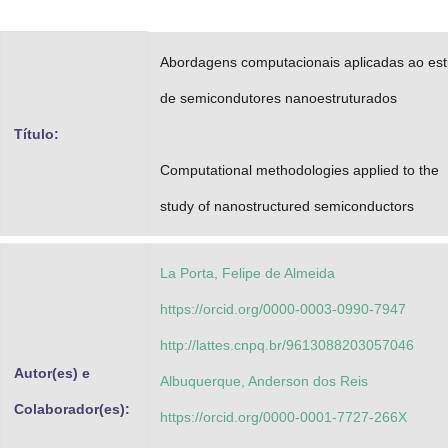
Advocacia-Geral da União
Abordagens computacionais aplicadas ao es
Banco Central do Brasil
de semicondutores nanoestruturados
Planalto
Título:
Computational methodologies applied to the
study of nanostructured semiconductors
La Porta, Felipe de Almeida
https://orcid.org/0000-0003-0990-7947
http://lattes.cnpq.br/9613088203057046
Autor(es) e
Albuquerque, Anderson dos Reis
Colaborador(es):
https://orcid.org/0000-0001-7727-266X