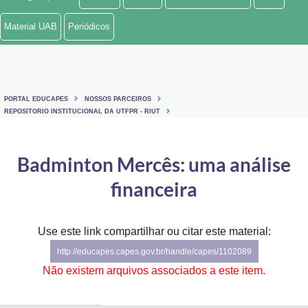
Ministério de Minas e Energia
Material UAB
Periódicos
Ministério da Ciência, Tecnologia, Inovações e Comunicações
Ministério do Meio Ambiente
PORTAL EDUCAPES
NOSSOS PARCEIROS
Ministério do Turismo
REPOSITORIO INSTITUCIONAL DA UTFPR - RIUT
Ministério do Desenvolvimento Regional
Badminton Mercês: uma análise
Controladoria-Geral da União
financeira
Ministério da Mulher, da Família e dos Direitos Humanos
Use este link compartilhar ou citar este material:
Secretaria-Geral
http://educapes.capes.gov.br/handle/capes/1102089
Secretaria de Governo
Não existem arquivos associados a este item.
Gabinete de Segurança Institucional