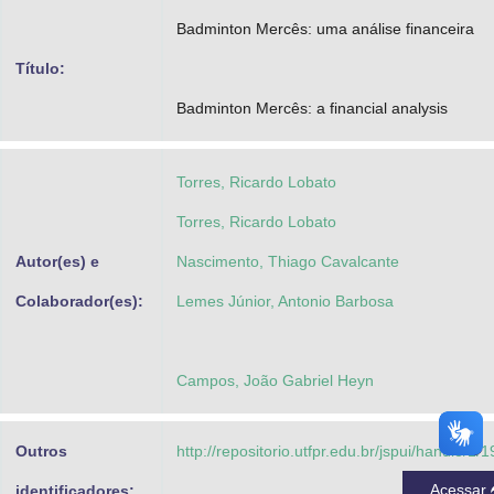
Advocacia-Geral da União
Badminton Mercês: uma análise financeira
Título:
Banco Central do Brasil
Badminton Mercês: a financial analysis
Planalto
Torres, Ricardo Lobato
Torres, Ricardo Lobato
Autor(es) e
Nascimento, Thiago Cavalcante
Colaborador(es):
Lemes Júnior, Antonio Barbosa
Campos, João Gabriel Heyn
Outros
http://repositorio.utfpr.edu.br/jspui/handle/1/
Acessar
identificadores: